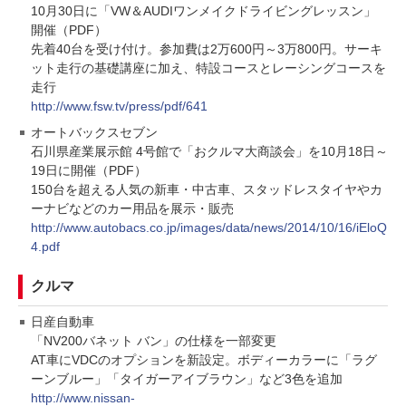
10月30日に「VW＆AUDIワンメイクドライビングレッスン」
開催（PDF）
先着40台を受け付け。参加費は2万600円～3万800円。サーキ
ット走行の基礎講座に加え、特設コースとレーシングコースを
走行
http://www.fsw.tv/press/pdf/641
オートバックスセブン
石川県産業展示館 4号館で「おクルマ大商談会」を10月18日～
19日に開催（PDF）
150台を超える人気の新車・中古車、スタッドレスタイヤやカ
ーナビなどのカー用品を展示・販売
http://www.autobacs.co.jp/images/data/news/2014/10/16/iEloQ
4.pdf
クルマ
日産自動車
「NV200バネット バン」の仕様を一部変更
AT車にVDCのオプションを新設定。ボディーカラーに「ラグ
ーンブルー」「タイガーアイブラウン」など3色を追加
http://www.nissan-