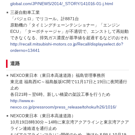
global.com/JP/NEWS/2014/_STORY/141016-01-j.html
三菱自動車工業
「パジェロ」でリコール。計8871台
原動機の「タイミングチェーンテンショナー」「エンジン
ECU」「ターボチャージャ」が不適切で、エンストして再始動
できなくなる、排気ガス濃度が基準値を超過するなどのおそれ
http://recall.mitsubishi-motors.co.jp/Recall/displayselect.do?
orderno=13441
道路
NEXCO東日本（東日本高速道路）福島管理事務所
東北道 福島西IC～福島飯坂IC間で11月17日と19日に夜間通行
止め
各日21時～翌6時。新しい橋梁の架設工事を行うため
http://www.e-
nexco.co.jp/pressroom/press_release/tohoku/h26/1016/
NEXCO東日本（東日本高速道路）
10月19日8時30分～14時に東京湾アクアラインと東京湾アクア
ライン連絡道を通行止め
ちばアクアラインマラソン開催のため。海ほたるPAも10月19