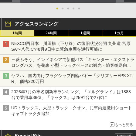
●
●
●
●
●
アクセスランキング
1時間
24時間
1週間
1カ月
NEXCO西日本、川田橋（下り線）の復旧状況公開 九州道 宮原
SA〜八代ICで8月9日中に緊急車両を通行可能に
三菱ふそう、インドネシアで新型バス「キャンター・エクストラ
ロングバス」を発表 小型トラックベースの観光・旅客輸送向け
バス
ヤマハ、国内向けフラグシップ四輪バギー「グリズリーEPS XT-
R」 価格220万円
2026年7月の車名別新車ランキング、「エルグランド」は1883
台で乗用車36位、「キックス」は2591台で27位に
UDトラックス、大型トラック「クオン」に車両運搬用ショート
キャブトラクタ追加
もっと見る
Special Site