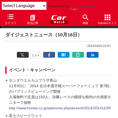
Powered by
Translate
ダイジェストニュース
カテゴリ
過去記事
検索
Impressサイト
ダイジェストニュース（10月16日）
（2014/10/16 22:07）
リスト
イベント・キャンペーン
ホンダウエルカムプラザ青山
11月9日に「2014 全日本選手権スーパーフォーミュラ 第7戦」
のパブリックビューイング開催
入場無料で定員は150人。決勝レースの模様を館内の大画面モ
ニターで放映
http://www.honda.co.jp/welcome-plaza/event/2014/20141109/
富士スピードウェイ