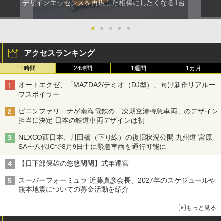
デザインエッセンスを再現した相棒にしたくなる1台
●
●
●
●
●
アクセスランキング
1時間
24時間
1週間
1カ月
オートエクゼ、「MAZDA2/デミオ（DJ型）」向け新作リアルー
フスポイラー
ピニンファリーナが南海電鉄の「次期空港特急車両」のデザイン
担当に決定 日本の鉄道車両デザインは初
NEXCO西日本、川田橋（下り線）の復旧状況公開 九州道 宮原
SA〜八代ICで8月9日中に緊急車両を通行可能に
【日下部保雄の悠悠閑閑】式年遷宮
スーパーフォーミュラ 近藤真彦会長、2027年のスケジュールや
熊本地震についての募金活動を紹介
もっと見る