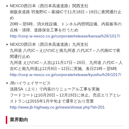
NEXCO西日本（西日本高速道路）関西支社
南阪奈道路 羽曳野IC～葛城ICで11月18日～19日に夜間通行止
め
20時～翌6時。消火栓設備、トンネル内照明設備、内装板等の
点検・清掃、道路保全工事を行うため
http://corp.w-nexco.co.jp/corporate/release/kansai/h26/1017/
NEXCO西日本（西日本高速道路）九州支社
九州道 八代IC～えびのICと南九州道 八代JCT～八代南ICで夜
間通行止め
九州道 えびのIC～人吉は11月17日～20日、九州道 八代IC～人
吉ICと南九州道は12月8日～12日に実施。各日21時～翌6時
http://corp.w-nexco.co.jp/corporate/release/kyushu/h26/1017/
JBハイウェイサービス
淡路SA（上り）で内装のリニューアル工事を実施
フードコートは10月20日～12月19日に休止。売店エリアとレ
ストランは2015年1月中旬まで通常どおり営業
http://www.jb-highway.co.jp/news/shosai.php?id=201
業界動向