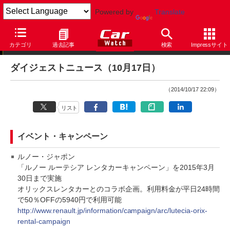
Powered by
Translate
ダイジェストニュース
カテゴリ
過去記事
検索
Impressサイト
ダイジェストニュース（10月17日）
（2014/10/17 22:09）
リスト
イベント・キャンペーン
ルノー・ジャポン
「ルノー ルーテシア レンタカーキャンペーン」を2015年3月
30日まで実施
オリックスレンタカーとのコラボ企画。利用料金が平日24時間
で50％OFFの5940円で利用可能
http://www.renault.jp/information/campaign/arc/lutecia-orix-
rental-campaign