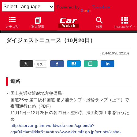
Powered by
Translate
ダイジェストニュース
カテゴリ
過去記事
検索
Impressサイト
ダイジェストニュース（10月20日）
（2014/10/20 22:20）
リスト
道路
国土交通省近畿地方整備局
国道26号 第二阪和国道 箱ノ浦ランプ～淡輪ランプ（上下）で
夜間通行止め（PDF）
11月1日～12月25日の各21日～翌6時。法面対策工事を行うた
め
http://server-jp.imrworldwide.com/cgi-bin/b?
cg=0&ci=mlitkkr&tu=http://www.kkr.mlit.go.jp/scripts/kisha-