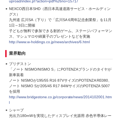
uproad/index.pl?action=pdf%26no=15717
NEXCO西日本SHD（西日本高速道路サービス・ホールディン
グス）
九州道 広川SA（下り）で「広川SA 6周年記念創業祭」を11月
1日～3日に開催
子どもが無料で参加できる射的ゲーム、ステージパフォーマン
ス、マシュマロや綿菓子のプレゼントなどを実施
http://www.w-holdings.co.jp/news/archives/6.html
業界動向
ブリヂストン
「ノート NISMO/NISMO S」にPOTENZAブランドのタイヤが
新車装着
ノート NISMOが195/55 R16 87VサイズのPOTENZA RE080、
ノート NISMO Sが205/45 R17 84WサイズのPOTENZA S007
を採用
http://www.bridgestone.co.jp/corporate/news/2014102001.htm
l
シャープ
光出力180mWを実現したディスプレイ光源用 赤色半導体レー