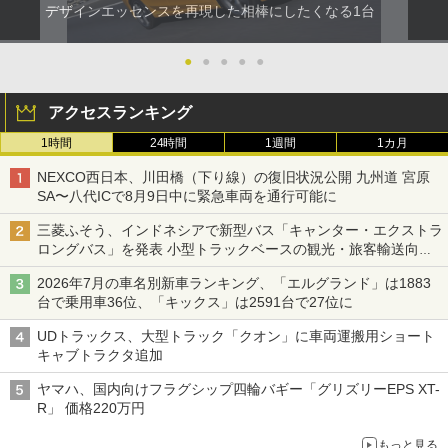
デザインエッセンスを再現した相棒にしたくなる1台
●
●
●
●
●
アクセスランキング
1時間
24時間
1週間
1カ月
NEXCO西日本、川田橋（下り線）の復旧状況公開 九州道 宮原
SA〜八代ICで8月9日中に緊急車両を通行可能に
三菱ふそう、インドネシアで新型バス「キャンター・エクストラ
ロングバス」を発表 小型トラックベースの観光・旅客輸送向け
バス
2026年7月の車名別新車ランキング、「エルグランド」は1883
台で乗用車36位、「キックス」は2591台で27位に
UDトラックス、大型トラック「クオン」に車両運搬用ショート
キャブトラクタ追加
ヤマハ、国内向けフラグシップ四輪バギー「グリズリーEPS XT-
R」 価格220万円
もっと見る