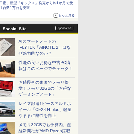
日産、新型「キックス」発売から約1か月で受
減益
注台数1万台を突破
もっと見る
Special Site
AIスマートノートの
iFLYTEK「AINOTE 2」はな
ぜ魅力的なのか？
性能の良いお得な中古PC情
報はこのページでチェック！
お値段そのままでメモリ倍
増！メモリ32GBの「お得な
ゲーミングノート」
レイズ鍛造1ピースアルミホ
イール「CE28 N-plus」軽量
なままに剛性を向上
メモリ32GBでも予算内。産
経新聞社がAMD Ryzen搭載