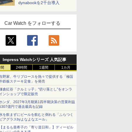
dynabookを2千台導入
Car Watch をフォローする
Impress Watchシリーズ 人気記事
時間
24時間
1週間
1カ月
吉野家、牛リブロースを熱々で提供する「極旨
牛鉄板ステーキ定食」を発売
鎌倉紅谷「クルミッ子」“切り落とし”をオンラ
インショップで限定販売
ホンダ、2027年3月期第1四半期決算の営業利益
5307億円で過去最高を記録
水を飲まずにビールを飲むと倒れる「ふらつく
ビアグラスbyよなよなエール」
【まるも亜希子の「寄り道日和」】ディーゼル