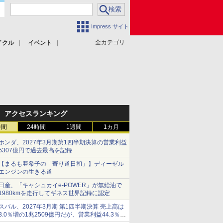
Impress サイト
全カテゴリ
イクル
イベント
アクセスランキング
時間
24時間
1週間
1カ月
ホンダ、2027年3月期第1四半期決算の営業利益
5307億円で過去最高を記録
【まるも亜希子の「寄り道日和」】ディーゼル
エンジンの生きる道
日産、「キャシュカイe-POWER」が無給油で
1980kmを走行してギネス世界記録に認定
スバル、2027年3月期 第1四半期決算 売上高は
3.0％増の1兆2509億円だが、営業利益44.3％減
の426億円、当期利益10.3％減の492億円で増収