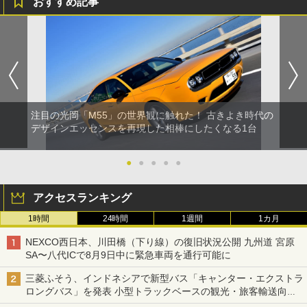
おすすめ記事
注目の光岡「M55」の世界観に触れた！ 古きよき時代の
デザインエッセンスを再現した相棒にしたくなる1台
●
●
●
●
●
アクセスランキング
1時間
24時間
1週間
1カ月
NEXCO西日本、川田橋（下り線）の復旧状況公開 九州道 宮原
SA〜八代ICで8月9日中に緊急車両を通行可能に
三菱ふそう、インドネシアで新型バス「キャンター・エクストラ
ロングバス」を発表 小型トラックベースの観光・旅客輸送向け
バス