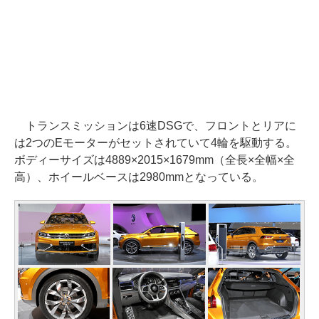
トランスミッションは6速DSGで、フロントとリアに
は2つのEモーターがセットされていて4輪を駆動する。
ボディーサイズは4889×2015×1679mm（全長×全幅×全
高）、ホイールベースは2980mmとなっている。