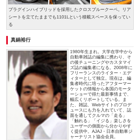
プラグインハイブリッドを採用したクロスブルークーペ。リア
シートを立てたままでも1101Lという積載スペースを保ってい
る
真鍋裕行
1980年生まれ。大学在学中から
自動車雑誌の編集に携わり、そ
の後チューニングやカスタマイ
ズ誌の編集者になる。2008年に
フリーランスのライター・エデ
ィターとして独立。現在は、編
集者時代に培ったアフターマー
ケットの情報から各国のモータ
ーショーで得た最新事情まで、
幅広くリポートしている。ま
た、雑誌、Webサイトのプロデ
ュースにも力を入れていて、誌
面を通してクルマの「走る」
「触れる」「イジる」楽しさを
ユーザーの側面から分かりやす
く提供中。AJAJ・日本自動車ジ
ャーナリスト協会会員。