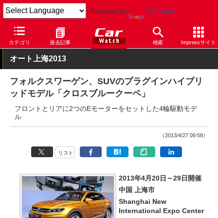
Powered by
Translate
Car Watch
イベント
上海ショー
2013
カテゴリ
過去記事
検索
Impressサイト
オート上海2013
フォルクスワーゲン、SUVのプラグインハイブリ
ッドモデル「クロスブルークーペ」
フロントとリアに2つのEモーターをセットした4輪駆動モデ
ル
（2013/4/27 09:58）
リスト
2013年4月20日～29日開催
中国 上海市
Shanghai New
International Expo Center