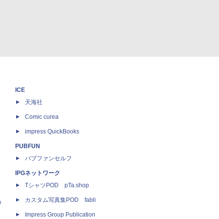
ICE
天海社
ス
Comic curea
impress QuickBooks
PUBFUN
パブファンセルフ
IPGネットワーク
TシャツPOD pTa.shop
カスタム写真集POD fabli
e
Impress Group Publication