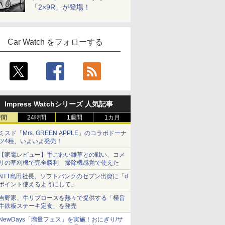
「2×9R」が登場！
Car Watch をフォローする
Impress Watchシリーズ 人気記事
時間
24時間
1週間
1カ月
ミスド「Mrs. GREEN APPLE」のコラボドーナ
ツ4種、いよいよ発売！
【家電レビュー】手ごわい雑草との戦い、コメ
リの草刈機で完全勝利 掃除機感覚で使えた
NTT島田社長、ソフトバンクのセブン出資に「d
ポイント使えるようにして」
吉野家、牛リブロースを熱々で提供する「極旨
牛鉄板ステーキ定食」を発売
NewDays「増量フェス」を実施！おにぎり/サ