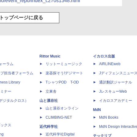
ckno/event_repo/index_c270s1348.html
トップページに戻る
Rittor Music
イカロス出版
dフォーラム
リットーミュージック
AIRLINEweb
ップ担当者フォーラム
楽器探そう!デジマート
Jディフェンスニュー
ness Library
TシャツPOD T-OD
通訳翻訳ジャーナル
セミナー
立東舎
JレスキューWeb
 X（デジタルクロス）
山と溪谷社
イカロスアカデミー
山と溪谷オンライン
MdN
CLIMBING-NET
MdN Books
ブックス
近代科学社
MdN Design Interactiv
ing
近代科学社Digital
テックリブ