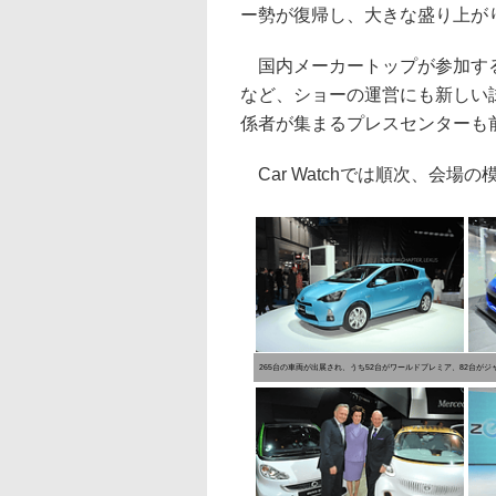
ー勢が復帰し、大きな盛り上が
国内メーカートップが参加する
など、ショーの運営にも新しい
係者が集まるプレスセンターも
Car Watchでは順次、会場
265台の車両が出展され、うち52台がワールドプレミア、82台が