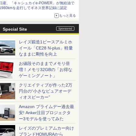
日産、「キャシュカイe-POWER」が無給油で
1980kmを走行してギネス世界記録に認定
もっと見る
Special Site
レイズ鍛造1ピースアルミホ
イール「CE28 N-plus」軽量
なままに剛性を向上
お値段そのままでメモリ倍
増！メモリ32GBの「お得な
ゲーミングノート」
クリエイティブが作った2万
円台の“小さなピュアオーデ
ィオスピーカー”
Amazon プライムデー過去最
安! Anker注目プロジェクタ
ー3モデルを使ってみた
レイズのプレミアムカー向け
ブランドHOMURAから