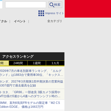
Impress サイト
全カテゴリ
イクル
イベント
アクセスランキング
時間
24時間
1週間
1カ月
2026年7月の車名別新車ランキング、「エルグ
ランド」は1883台で乗用車36位、「キックス」
は2591台で27位に
ホンダ、2027年3月期第1四半期決算の営業利益
5307億円で過去最高を記録
トヨタ、「GR86」一部改良 3眼カメラ採用や
MT仕様の5速から4速へのダウンシフト時の操
作性向上など
BMW、直列6気筒FRモデルの限定車「M2 CS
Edition EDGE」 価格は1663万円