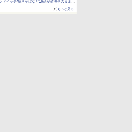
ンドイッチ/焼きそばなど16品が値段そのままで
ボリュームアップ
もっと見る