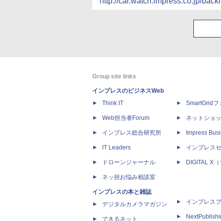
http://car.watch.impress.co.jp/ba
Group site links
インプレスのビジネスWeb
Think IT
SmartGri
Web担当者Forum
ネットショ
インプレス総合研究所
Impress Busi
IT Leaders
インプレス
ドローンジャーナル
DIGITAL
ネッ担お悩み相談室
インプレスの本と雑誌
インプレス
デジタルカメラマガジン
NextPublish
できるネット