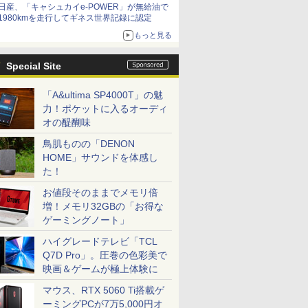
日産、「キャシュカイe-POWER」が無給油で
1980kmを走行してギネス世界記録に認定
もっと見る
Special Site
「A&ultima SP4000T」の魅
力！ポケットに入るオーディ
オの醍醐味
鳥肌ものの「DENON
HOME」サウンドを体感し
た！
お値段そのままでメモリ倍
増！メモリ32GBの「お得な
ゲーミングノート」
ハイグレードテレビ「TCL
Q7D Pro」。圧巻の色彩美で
映画＆ゲームが極上体験に
マウス、RTX 5060 Ti搭載ゲ
ーミングPCが7万5,000円オ