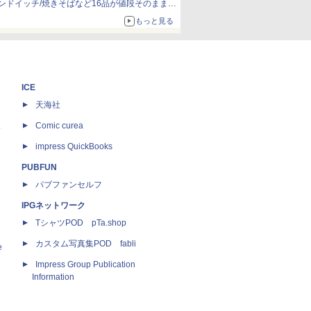
ンドイッチ/焼きそばなど16品が値段そのままで
ボリュームアップ
もっと見る
ICE
天海社
ス
Comic curea
impress QuickBooks
PUBFUN
パブファンセルフ
IPGネットワーク
TシャツPOD pTa.shop
カスタム写真集POD fabli
e
Impress Group Publication
Information