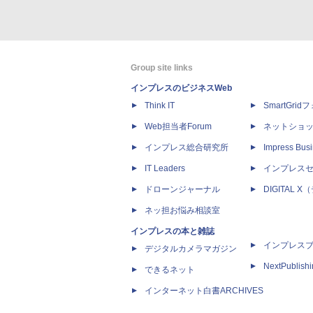
Group site links
インプレスのビジネスWeb
Think IT
SmartGri
Web担当者Forum
ネットショ
インプレス総合研究所
Impress Busi
IT Leaders
インプレス
ドローンジャーナル
DIGITAL
ネッ担お悩み相談室
インプレスの本と雑誌
インプレス
デジタルカメラマガジン
NextPublish
できるネット
インターネット白書ARCHIVES