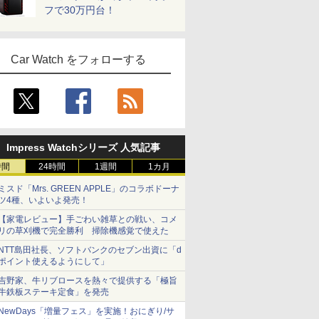
フで30万円台！
Car Watch をフォローする
Impress Watchシリーズ 人気記事
時間
24時間
1週間
1カ月
ミスド「Mrs. GREEN APPLE」のコラボドーナ
ツ4種、いよいよ発売！
【家電レビュー】手ごわい雑草との戦い、コメ
リの草刈機で完全勝利 掃除機感覚で使えた
NTT島田社長、ソフトバンクのセブン出資に「d
ポイント使えるようにして」
吉野家、牛リブロースを熱々で提供する「極旨
牛鉄板ステーキ定食」を発売
NewDays「増量フェス」を実施！おにぎり/サ