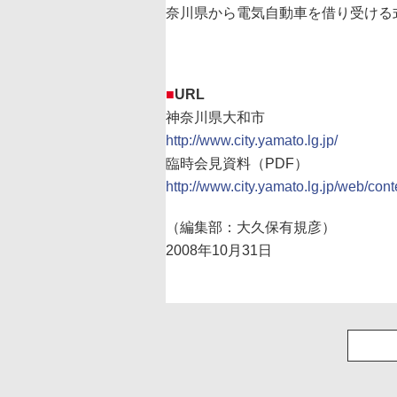
奈川県から電気自動車を借り受ける
■
URL
神奈川県大和市
http://www.city.yamato.lg.jp/
臨時会見資料（PDF）
http://www.city.yamato.lg.jp/web/con
（編集部：大久保有規彦）
2008年10月31日