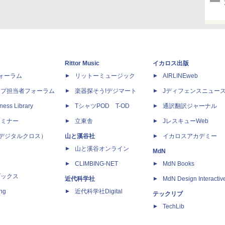
Rittor Music
イカロス出版
dフォーラム
リットーミュージック
AIRLINEweb
ップ担当者フォーラム
楽器探そう!デジマート
Jディフェンスニュー
ness Library
TシャツPOD T-OD
通訳翻訳ジャーナル
セミナー
立東舎
JレスキューWeb
 X（デジタルクロス）
山と溪谷社
イカロスアカデミー
山と溪谷オンライン
MdN
CLIMBING-NET
MdN Books
ブックス
近代科学社
MdN Design Interactiv
ing
近代科学社Digital
テックリブ
TechLib