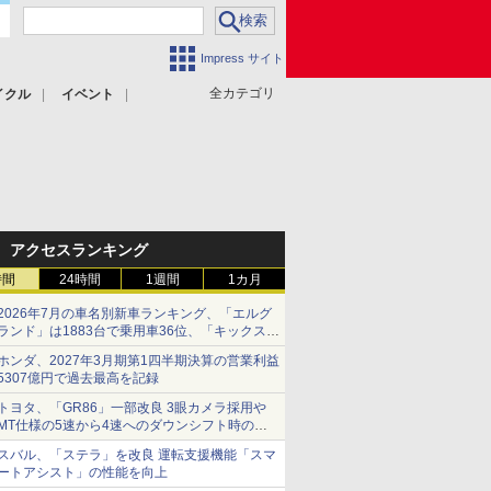
Impress サイト
全カテゴリ
イクル
イベント
アクセスランキング
時間
24時間
1週間
1カ月
2026年7月の車名別新車ランキング、「エルグ
ランド」は1883台で乗用車36位、「キックス」
は2591台で27位に
ホンダ、2027年3月期第1四半期決算の営業利益
5307億円で過去最高を記録
トヨタ、「GR86」一部改良 3眼カメラ採用や
MT仕様の5速から4速へのダウンシフト時の操
作性向上など
スバル、「ステラ」を改良 運転支援機能「スマ
ートアシスト」の性能を向上