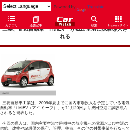
Powered by
Translate
カテゴリ
過去記事
検索
Impressサイト
三菱、電気自動車「i MiEV」が成田空港に試験導入さ
れる
i MiEV
三菱自動車工業は、2009年夏までに国内市場投入を予定している電気
自動車「i MiEV（アイ ミーブ）」が11月20日より成田空港に試験導入
されると発表した。
今回の導入は、国内主要空港で駐機中の航空機への電源および空調の
供給、建物や諸設備の保守、管理、整備、その他の付帯事業を行なって