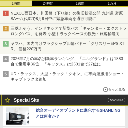
1時間
24時間
1週間
1カ月
NEXCO西日本、川田橋（下り線）の復旧状況公開 九州道 宮原
SA〜八代ICで8月9日中に緊急車両を通行可能に
三菱ふそう、インドネシアで新型バス「キャンター・エクストラ
ロングバス」を発表 小型トラックベースの観光・旅客輸送向け
バス
ヤマハ、国内向けフラグシップ四輪バギー「グリズリーEPS XT-
R」 価格220万円
2026年7月の車名別新車ランキング、「エルグランド」は1883
台で乗用車36位、「キックス」は2591台で27位に
UDトラックス、大型トラック「クオン」に車両運搬用ショート
キャブトラクタ追加
もっと見る
Special Site
総合オーディオブランドに進化するSHANLING
とは何者か？