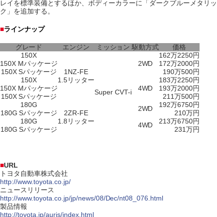
レイを標準装備とするほか、ボディーカラーに「ダークブルーメタリッ
ク」を追加する。
■
ラインナップ
グレード
エンジン
ミッション
駆動方式
価格
150X
162万2250円
150X Mパッケージ
2WD
172万2000円
150X Sパッケージ
1NZ-FE
190万500円
150X
1.5リッター
183万2250円
150X Mパッケージ
4WD
193万2000円
Super CVT-i
150X Sパッケージ
211万500円
180G
192万6750円
2WD
180G Sパッケージ
2ZR-FE
210万円
180G
1.8リッター
213万6750円
4WD
180G Sパッケージ
231万円
■
URL
トヨタ自動車株式会社
http://www.toyota.co.jp/
ニュースリリース
http://www.toyota.co.jp/jp/news/08/Dec/nt08_076.html
製品情報
http://toyota.jp/auris/index.html