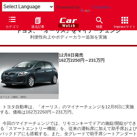
Powered by
Translate
カテゴリ
過去記事
検索
Impressサイト
トヨタ、「オーリス」をマイナーチェンジ
利便性向上やボディーカラー追加を実施
12月8日発売
162万2250円～231万円
オーリス（180G、2WD）
トヨタ自動車は、「オーリス」のマイナーチェンジを12月8日に実施
する。価格は162万2250円～231万円。
今回のマイナーチェンジでは、リモコンキーでドアの施錠/開錠ができ
る「スマートエントリー機能」を、従来の運転席に加えて助手席および
バックドアにも搭載する。また、全グレードで助手席シートアンダート