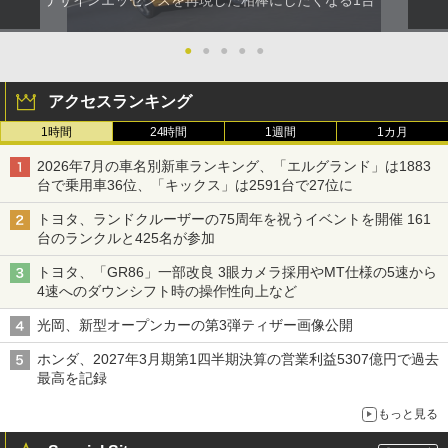
デザインエッセンスを再現した相棒にしたくなる1台
●
●
●
●
●
アクセスランキング
1時間
24時間
1週間
1カ月
2026年7月の車名別新車ランキング、「エルグランド」は1883
台で乗用車36位、「キックス」は2591台で27位に
トヨタ、ランドクルーザーの75周年を祝うイベントを開催 161
台のランクルと425名が参加
トヨタ、「GR86」一部改良 3眼カメラ採用やMT仕様の5速から
4速へのダウンシフト時の操作性向上など
光岡、新型オープンカーの第3弾ティザー画像公開
ホンダ、2027年3月期第1四半期決算の営業利益5307億円で過去
最高を記録
もっと見る