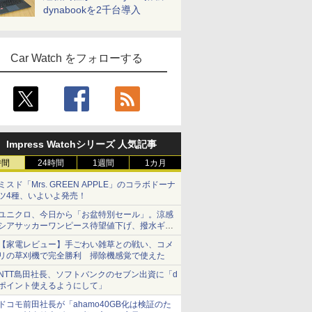
dynabookを2千台導入
Car Watch をフォローする
Impress Watchシリーズ 人気記事
時間
24時間
1週間
1カ月
ミスド「Mrs. GREEN APPLE」のコラボドーナ
ツ4種、いよいよ発売！
ユニクロ、今日から「お盆特別セール」。涼感
シアサッカーワンピース待望値下げ、撥水ギア
ショーツは1990円に
【家電レビュー】手ごわい雑草との戦い、コメ
リの草刈機で完全勝利 掃除機感覚で使えた
NTT島田社長、ソフトバンクのセブン出資に「d
ポイント使えるようにして」
ドコモ前田社長が「ahamo40GB化は検証のた