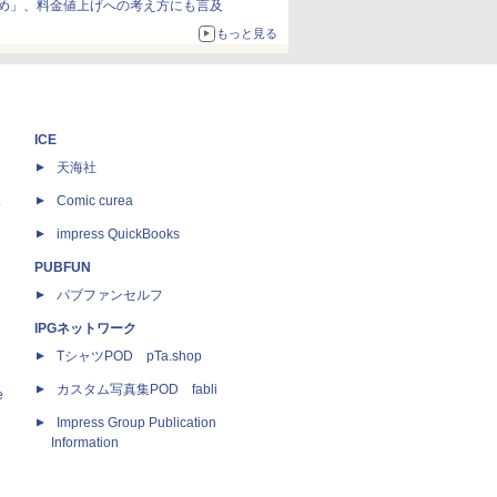
め」、料金値上げへの考え方にも言及
もっと見る
ICE
天海社
ス
Comic curea
impress QuickBooks
PUBFUN
パブファンセルフ
IPGネットワーク
TシャツPOD pTa.shop
カスタム写真集POD fabli
e
Impress Group Publication
Information