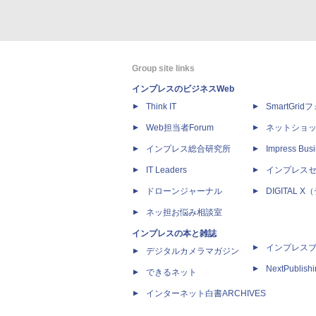
Group site links
インプレスのビジネスWeb
Think IT
SmartGri
Web担当者Forum
ネットショ
インプレス総合研究所
Impress Busi
IT Leaders
インプレス
ドローンジャーナル
DIGITAL
ネッ担お悩み相談室
インプレスの本と雑誌
インプレス
デジタルカメラマガジン
NextPublish
できるネット
インターネット白書ARCHIVES