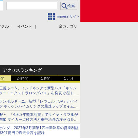
Impress サイト
全カテゴリ
イクル
イベント
アクセスランキング
時間
24時間
1週間
1カ月
三菱ふそう、インドネシアで新型バス「キャン
ター・エクストラロングバス」を発表 小型トラ
ックベースの観光・旅客輸送向けバス
ランボルギーニ、新型「レヴェルトSV」がドイ
ツ ホッケンハイムリンクの最速ラップタイムを
記録
JAF、「令和8年熊本地震」でタイヤトラブルが
増加 マイカー点検方法と車中泊時の注意点を呼
びかけ
ホンダ、2027年3月期第1四半期決算の営業利益
5307億円で過去最高を記録