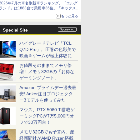
2026年7月の車名別新車ランキング、「エルグ
ランド」は1883台で乗用車36位、「キックス」
は2591台で27位に
もっと見る
Special Site
ハイグレードテレビ「TCL
Q7D Pro」。圧巻の色彩美で
映画＆ゲームが極上体験に
お値段そのままでメモリ倍
増！メモリ32GBの「お得な
ゲーミングノート」
Amazon プライムデー過去最
安! Anker注目プロジェクタ
ー3モデルを使ってみた
マウス、RTX 5060 Ti搭載ゲ
ーミングPCが7万5,000円オ
フで30万円台！
メモリ32GBでも予算内。産
経新聞社がAMD Ryzen搭載