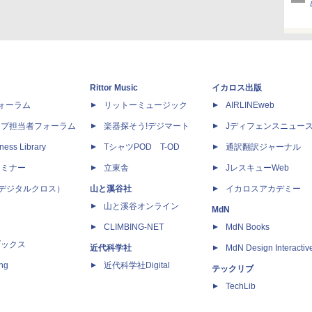
Rittor Music
イカロス出版
dフォーラム
リットーミュージック
AIRLINEweb
ップ担当者フォーラム
楽器探そう!デジマート
Jディフェンスニュー
ness Library
TシャツPOD T-OD
通訳翻訳ジャーナル
セミナー
立東舎
JレスキューWeb
 X（デジタルクロス）
山と溪谷社
イカロスアカデミー
山と溪谷オンライン
MdN
CLIMBING-NET
MdN Books
ブックス
近代科学社
MdN Design Interactiv
ing
近代科学社Digital
テックリブ
TechLib