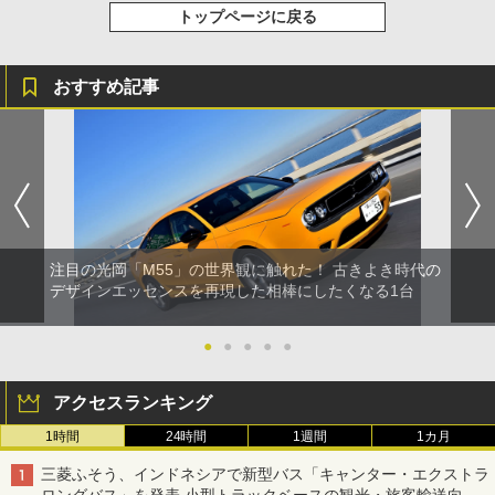
トップページに戻る
おすすめ記事
注目の光岡「M55」の世界観に触れた！ 古きよき時代の
デザインエッセンスを再現した相棒にしたくなる1台
●
●
●
●
●
アクセスランキング
1時間
24時間
1週間
1カ月
三菱ふそう、インドネシアで新型バス「キャンター・エクストラ