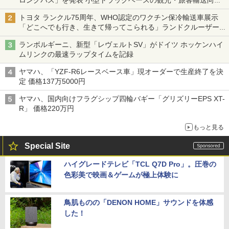
ロングバス」を発表 小型トラックベースの観光・旅客輸送向け
バス
トヨタ ランクル75周年、WHO認定のワクチン保冷輸送車展示
「どこへでも行き、生きて帰ってこられる」ランドクルーザーで
命をつなぐ
ランボルギーニ、新型「レヴェルトSV」がドイツ ホッケンハイ
ムリンクの最速ラップタイムを記録
ヤマハ、「YZF-R6レースベース車」現オーダーで生産終了を決
定 価格137万5000円
ヤマハ、国内向けフラグシップ四輪バギー「グリズリーEPS XT-
R」 価格220万円
もっと見る
Special Site
ハイグレードテレビ「TCL Q7D Pro」。圧巻の
色彩美で映画＆ゲームが極上体験に
鳥肌ものの「DENON HOME」サウンドを体感
した！