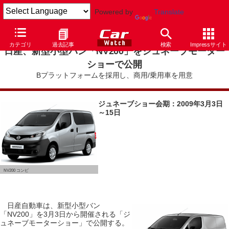
Powered by
Translate
カテゴリ
過去記事
検索
Impressサイト
日産、新型小型バン「NV200」をジュネーブモーター
ショーで公開
Bプラットフォームを採用し、商用/乗用車を用意
ジュネーブショー会期：2009年3月3日
～15日
NV200 コンビ
日産自動車は、新型小型バン
「NV200」を3月3日から開催される「ジ
ュネーブモーターショー」で公開する。