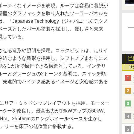
ポーティなイメージを表現。ルーフは容易に着脱が
基盤のグラフィックを取り入れたソーラーパネルを
apanese Technology（ジャパニーズ テクノ
ベースとしたパール塗装を採用し、優しさと未来
現している。
せる造形や照明を採用。コックピットは、走りイ
み込むような造形を採用し、シフトノブまわりにス
能を1カ所で操作できる構造としている。インテリ
1
ルーとグレージュの2トーンを基調に、スイッチ類
、先進的でハイテク感あるイメージと安心感のある
同様にリア・ミッドシップレイアウトを採用。モーター
モーターを改良し、最高出力が13kWアップの60kW、
0Nm。2550mmのロングホイールベースを生かし
ッテリーを床下の低位置に搭載する。