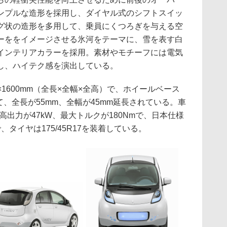
ンプルな造形を採用し、ダイヤル式のシフトスイッ
グ状の造形を多用して、乗員にくつろぎを与える空
ーををイメージさせる氷河をテーマに、雪を表す白
インテリアカラーを採用。素材やモチーフには電気
し、ハイテク感を演出している。
0×1600mm（全長×全幅×全高）で、ホイールベース
て、全長が55mm、全幅が45mm延長されている。車
最高出力が47kW、最大トルクが180Nmで、日本仕様
タイヤは175/45R17を装着している。