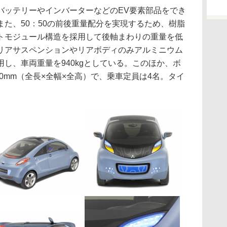
ッテリーやインバーターなどのEV要素部品をでき
た、50：50の前後重量配分を実現するため、樹脂
トモジュール構造を採用して後軸まわりの重量を低
リアサスペンションやリアボディのみアルミニウム
し、車両重量を940kgとしている。このほか、ボ
1520mm（全長×全幅×全高）で、乗車定員は4名。タイ
。