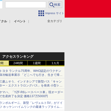
Impress サイト
全カテゴリ
イクル
イベント
アクセスランキング
時間
24時間
1週間
1カ月
トヨタ ランクル75周年、WHO認定のワクチン
保冷輸送車展示 「どこへでも行き、生きて帰っ
てこられる」ランドクルーザーで命をつなぐ
三菱ふそう、インドネシアで新型バス「キャン
ター・エクストラロングバス」を発表 小型トラ
ックベースの観光・旅客輸送向けバス
ヤマハ、「YZF-R6レースベース車」現オーダー
で生産終了を決定 価格137万5000円
ランボルギーニ、新型「レヴェルトSV」がドイ
ツ ホッケンハイムリンクの最速ラップタイムを
記録