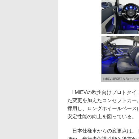
i MiEV SPORT AIRのイン
i MiEVの欧州向けプロトタイ
た変更を加えたコンセプトカー。
採用し、ロングホイールベース
安定性能の向上を図っている。
日本仕様車からの変更点は、ト
ほか、歩行者保護性能と後方か