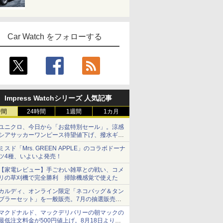
Car Watch をフォローする
Impress Watchシリーズ 人気記事
時間
24時間
1週間
1カ月
ユニクロ、今日から「お盆特別セール」。涼感
シアサッカーワンピース待望値下げ、撥水ギア
ショーツは1990円に
ミスド「Mrs. GREEN APPLE」のコラボドーナ
ツ4種、いよいよ発売！
【家電レビュー】手ごわい雑草との戦い、コメ
リの草刈機で完全勝利 掃除機感覚で使えた
カルディ、オンライン限定「ネコバッグ＆タン
ブラーセット」を一般販売。7月の抽選販売の
当選無効分
マクドナルド、マックデリバリーの朝マックの
最低注文料金が500円値上げ。8月18日より