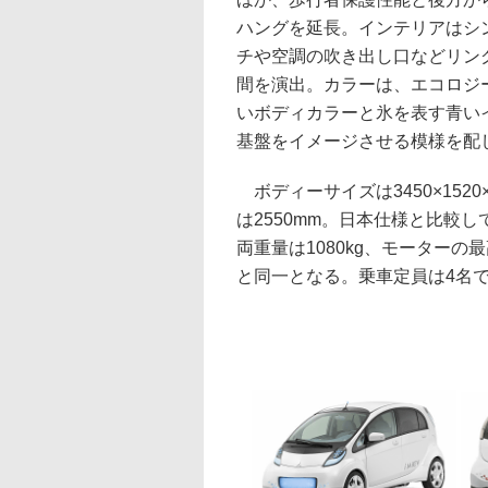
ハングを延長。インテリアはシ
チや空調の吹き出し口などリン
間を演出。カラーは、エコロジ
いボディカラーと氷を表す青い
基盤をイメージさせる模様を配
ボディーサイズは3450×152
は2550mm。日本仕様と比較し
両重量は1080kg、モーターの
と同一となる。乗車定員は4名で、