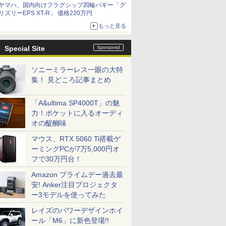
ヤマハ、国内向けフラグシップ四輪バギー「グ
リズリーEPS XT-R」 価格220万円
もっと見る
Special Site
ソニーミラーレス一眼の大特
集！ 見どころ記事まとめ
「A&ultima SP4000T」の魅
力！ポケットに入るオーディ
オの醍醐味
マウス、RTX 5060 Ti搭載ゲ
ーミングPCが7万5,000円オ
フで30万円台！
Amazon プライムデー過去最
安! Anker注目プロジェクタ
ー3モデルを使ってみた
レイズのパワーデザインホイ
ール「M6」に新色登場!!