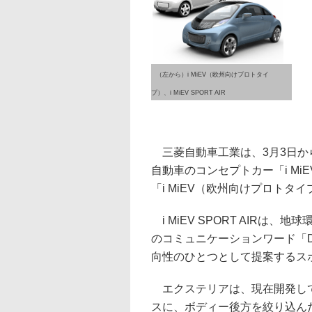
（左から）i MiEV（欧州向けプロトタイ
プ）、i MiEV SPORT AIR
三菱自動車工業は、3月3日か
自動車のコンセプトカー「i MiEV
「i MiEV（欧州向けプロトタ
i MiEV SPORT AIR
のコミュニケーションワード「Dr
向性のひとつとして提案するス
エクステリアは、現在開発してい
スに、ボディー後方を絞り込ん