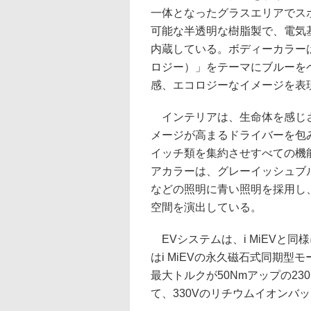
一体となったグラスエリアでス
可能な半透明な樹脂製で、電気
内蔵している。ボディーカラーは、「J
ロジー）」をテーマにブルーを
感、エコロジーなイメージを表
インテリアは、生命体を感じさ
メージが高まるドライバーを包
イッチ類を集約させすべての機
アカラーは、グレーイッシュブ
などの照明に青い照明を採用し
空間を演出している。
EVシステムは、i MiEVと
はi MiEVの永久磁石式同期型
最大トルクが50Nmアップの23
て、330Vのリチウムイオンバ