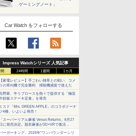
ゲーミングノート」
Car Watch をフォローする
Impress Watchシリーズ 人気記事
時間
24時間
1週間
1カ月
【家電レビュー】手ごわい雑草との戦い、コメ
リの草刈機で完全勝利 掃除機感覚で使えた
吉野家、牛リブロースを熱々で提供する「極旨
牛鉄板ステーキ定食」を発売
ミスド「Mrs. GREEN APPLE」のコラボドーナ
ツ4種、いよいよ発売！
「スーパーリアル麻雀 Venus Returns」8月27
日に発売決定。脱衣麻雀が3D×VRで復活
発売から2週間は20%オフになるセールが実施
バーガーキング、2026年“ワンパウンダーシリ