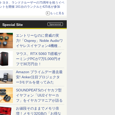
トヨタ、ランドクルーザーの75周年を祝うイベ
ントを開催 161台のランクルと425名が参加
もっと見る
Special Site
エントリーなのに脅威の実
力!「Osprey」Noble Audioワ
イヤレスイヤフォン4機種を
一気に聴く
マウス、RTX 5060 Ti搭載ゲ
ーミングPCが7万5,000円オ
フで30万円台！
Amazon プライムデー過去最
安! Anker注目プロジェクタ
ー3モデルを使ってみた
SOUNDPEATSのイヤカフ型
イヤフォン「UU2イヤーカ
フ」をイヤカフマニアが語る
お値段そのままでメモリ倍
増！メモリ32GBの「お得な