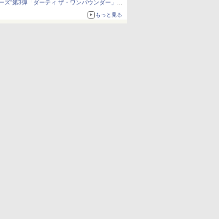
ーズ”第3弾「ダーティ ザ・ワンパウンダー」を
8月7日発売
もっと見る
「特製ガーリックマヨソース」を使用した超大
型チーズバーガー