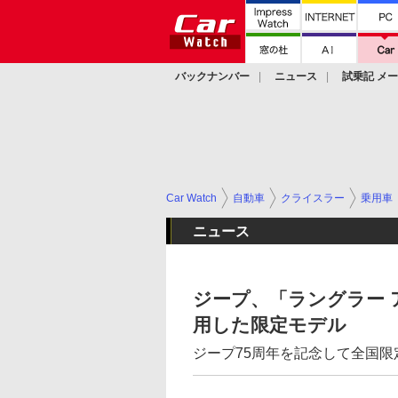
バックナンバー
ニュース
試乗記 メ
カスタム
Car Watch
自動車
クライスラー
乗用車
ニュース
ジープ、「ラングラー
用した限定モデル
ジープ75周年を記念して全国限