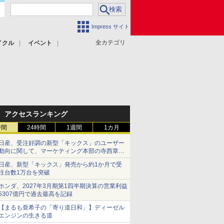
Impress サイト
全カテゴリ
イクル
イベント
アクセスランキング
時間
24時間
1週間
1カ月
日産、受注好調の新型「キックス」のユーザー
動向に関して、マーケティング本部の寺西章氏
が解説
日産、新型「キックス」発売から約1か月で受
注台数1万台を突破
ホンダ、2027年3月期第1四半期決算の営業利益
5307億円で過去最高を記録
【まるも亜希子の「寄り道日和」】ディーゼル
エンジンの生きる道