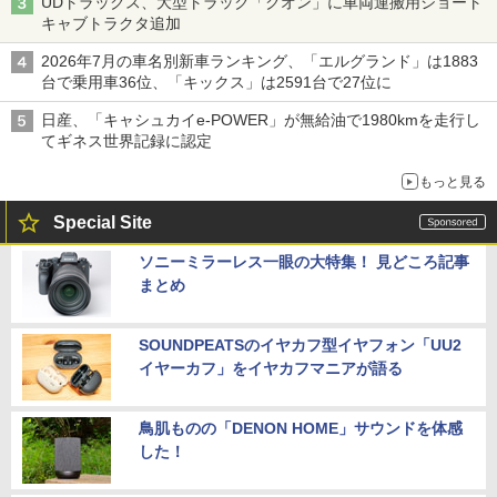
UDトラックス、大型トラック「クオン」に車両運搬用ショート
キャブトラクタ追加
2026年7月の車名別新車ランキング、「エルグランド」は1883
台で乗用車36位、「キックス」は2591台で27位に
日産、「キャシュカイe-POWER」が無給油で1980kmを走行し
てギネス世界記録に認定
もっと見る
Special Site
ソニーミラーレス一眼の大特集！ 見どころ記事
まとめ
SOUNDPEATSのイヤカフ型イヤフォン「UU2
イヤーカフ」をイヤカフマニアが語る
鳥肌ものの「DENON HOME」サウンドを体感
した！