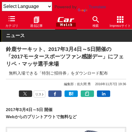
Powered by
Translate
Car Watch
モータースポーツ
その他
カテゴリ
過去記事
検索
Impressサイト
ニュース
鈴鹿サーキット、2017年3月4日～5日開催の
「2017モータースポーツファン感謝デー」にフェ
リペ・マッサ選手来場
無料入場できる「特別ご招待券」をダウンロード配布
編集部：佐久間 秀
2016年11月7日 19:36
リスト
2017年3月4日～5日 開催
Webからのプリントアウトで無料など