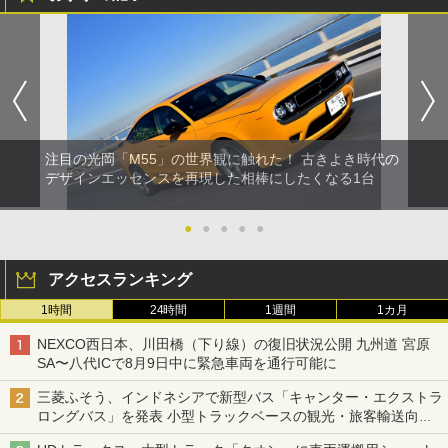
注目の光岡「M55」の世界観に触れた！ 古きよき時代の
デザインエッセンスを再現した相棒にしたくなる1台
●
●
●
●
●
アクセスランキング
1時間
24時間
1週間
1カ月
NEXCO西日本、川田橋（下り線）の復旧状況公開 九州道 宮原
SA〜八代ICで8月9日中に緊急車両を通行可能に
三菱ふそう、インドネシアで新型バス「キャンター・エクストラ
ロングバス」を発表 小型トラックベースの観光・旅客輸送向け
バス