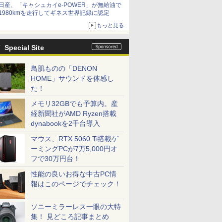
日産、「キャシュカイe-POWER」が無給油で
1980kmを走行してギネス世界記録に認定
もっと見る
Special Site
鳥肌ものの「DENON
HOME」サウンドを体感し
た！
メモリ32GBでも予算内。産
経新聞社がAMD Ryzen搭載
dynabookを2千台導入
マウス、RTX 5060 Ti搭載ゲ
ーミングPCが7万5,000円オ
フで30万円台！
性能の良いお得な中古PC情
報はこのページでチェック！
ソニーミラーレス一眼の大特
集！ 見どころ記事まとめ