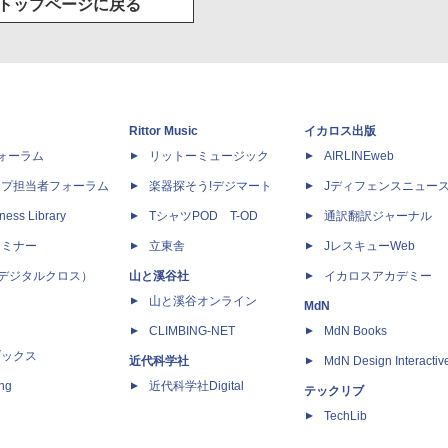
トップページに戻る
Rittor Music
イカロス出版
dフォーラム
リットーミュージック
AIRLINEweb
ップ担当者フォーラム
楽器探そう!デジマート
Jディフェンスニュー
ness Library
TシャツPOD T-OD
通訳翻訳ジャーナル
セミナー
立東舎
JレスキューWeb
 X（デジタルクロス）
山と溪谷社
イカロスアカデミー
山と溪谷オンライン
MdN
CLIMBING-NET
MdN Books
ブックス
近代科学社
MdN Design Interactiv
ing
近代科学社Digital
テックリブ
TechLib