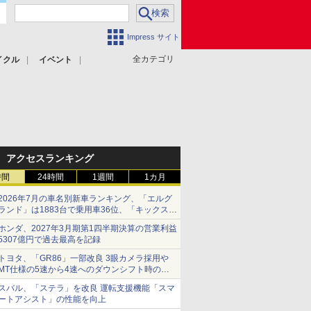
Impress サイト
全カテゴリ
イクル
イベント
アクセスランキング
時間
24時間
1週間
1カ月
2026年7月の車名別新車ランキング、「エルグ
ランド」は1883台で乗用車36位、「キックス」
は2591台で27位に
ホンダ、2027年3月期第1四半期決算の営業利益
5307億円で過去最高を記録
トヨタ、「GR86」一部改良 3眼カメラ採用や
MT仕様の5速から4速へのダウンシフト時の操
作性向上など
スバル、「ステラ」を改良 運転支援機能「スマ
ートアシスト」の性能を向上