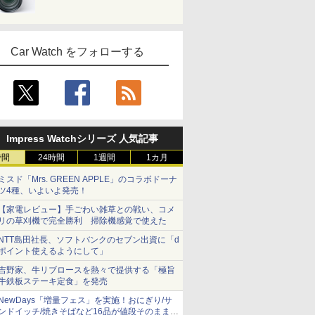
Car Watch をフォローする
Impress Watchシリーズ 人気記事
時間
24時間
1週間
1カ月
ミスド「Mrs. GREEN APPLE」のコラボドーナ
ツ4種、いよいよ発売！
【家電レビュー】手ごわい雑草との戦い、コメ
リの草刈機で完全勝利 掃除機感覚で使えた
NTT島田社長、ソフトバンクのセブン出資に「d
ポイント使えるようにして」
吉野家、牛リブロースを熱々で提供する「極旨
牛鉄板ステーキ定食」を発売
NewDays「増量フェス」を実施！おにぎり/サ
ンドイッチ/焼きそばなど16品が値段そのままで