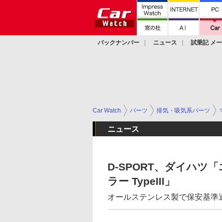
バックナンバー
ニュース
試乗記 メ
カスタム
Car Watch
パーツ
排気・吸気系パーツ
ニュース
D-SPORT、ダイハツ
ラー TypeIII」
オールステンレス製で保安基準適