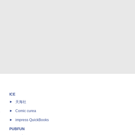
ICE
天海社
ス
Comic curea
impress QuickBooks
PUBFUN