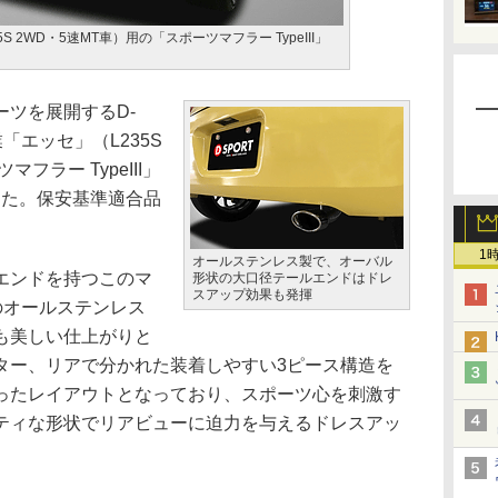
 2WD・5速MT車）用の「スポーツマフラー TypeIII」
ツを展開するD-
「エッセ」（L235S
フラー TypeIII」
売した。保安基準適合品
1
オールステンレス製で、オーバル
エンドを持つこのマ
形状の大口径テールエンドはドレ
スアップ効果も発揮
4のオールステンレス
も美しい仕上がりと
ター、リアで分かれた装着しやすい3ピース構造を
ったレイアウトとなっており、スポーツ心を刺激す
ティな形状でリアビューに迫力を与えるドレスアッ