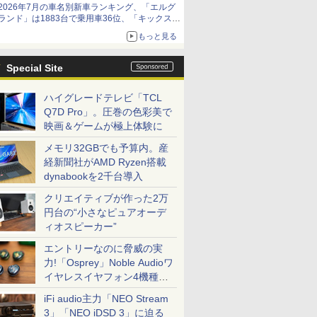
2026年7月の車名別新車ランキング、「エルグ
ランド」は1883台で乗用車36位、「キックス」
は2591台で27位に
もっと見る
Special Site
ハイグレードテレビ「TCL
Q7D Pro」。圧巻の色彩美で
映画＆ゲームが極上体験に
メモリ32GBでも予算内。産
経新聞社がAMD Ryzen搭載
dynabookを2千台導入
クリエイティブが作った2万
円台の“小さなピュアオーデ
ィオスピーカー”
エントリーなのに脅威の実
力!「Osprey」Noble Audioワ
イヤレスイヤフォン4機種を
一気に聴く
iFi audio主力「NEO Stream
3」「NEO iDSD 3」に迫る