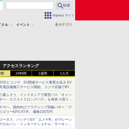
Impress サイト
全カテゴリ
イクル
イベント
アクセスランキング
時間
24時間
1週間
1カ月
BYDとコジマ、EV関連サービス事業を拡大 EV
充電設備施工サービス開始、コジマ店舗でBYD
車の展示・試乗イベントを強化
三菱ふそう、インドネシアで新型バス「キャン
ター・エクストラロングバス」を発表 小型トラ
ックベースの観光・旅客輸送向けバス
ヤマハ、国内向けフラグシップ四輪バギー「グ
リズリーEPS XT-R」 価格220万円
ロータス、バッテリEV「エメヤR」がマレーシ
アのセパン・インターナショナル・サーキット
のBEV最速タイムを樹立