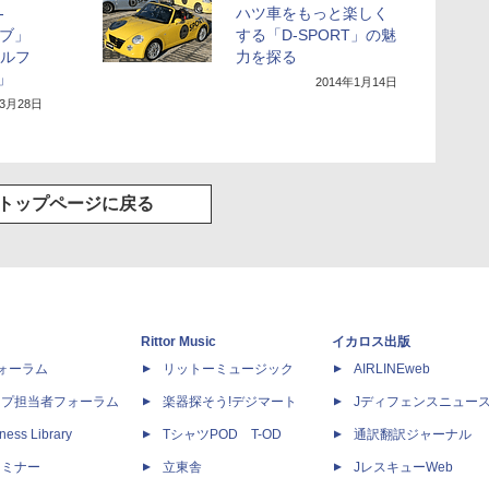
-
ハツ車をもっと楽しく
ノブ」
する「D-SPORT」の魅
イルフ
力を探る
」
2014年1月14日
年3月28日
トップページに戻る
Rittor Music
イカロス出版
dフォーラム
リットーミュージック
AIRLINEweb
ップ担当者フォーラム
楽器探そう!デジマート
Jディフェンスニュー
ness Library
TシャツPOD T-OD
通訳翻訳ジャーナル
セミナー
立東舎
JレスキューWeb