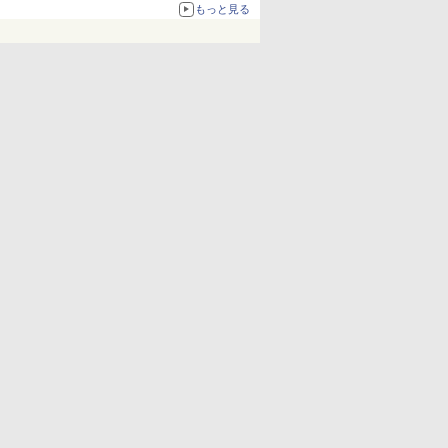
化、Windows 10/11、「Chrome」も走り回
もっと見る
る。復活記念で2026年末まで500円