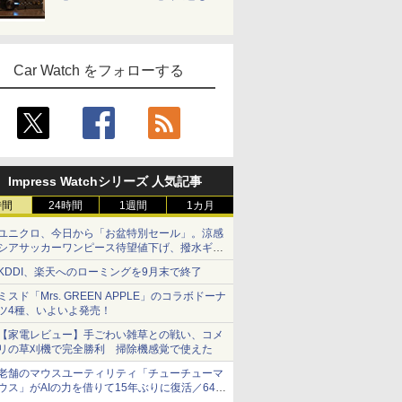
Car Watch をフォローする
Impress Watchシリーズ 人気記事
時間
24時間
1週間
1カ月
ユニクロ、今日から「お盆特別セール」。涼感
シアサッカーワンピース待望値下げ、撥水ギア
ショーツは1990円に
KDDI、楽天へのローミングを9月末で終了
ミスド「Mrs. GREEN APPLE」のコラボドーナ
ツ4種、いよいよ発売！
【家電レビュー】手ごわい雑草との戦い、コメ
リの草刈機で完全勝利 掃除機感覚で使えた
老舗のマウスユーティリティ「チューチューマ
ウス」がAIの力を借りて15年ぶりに復活／64bit