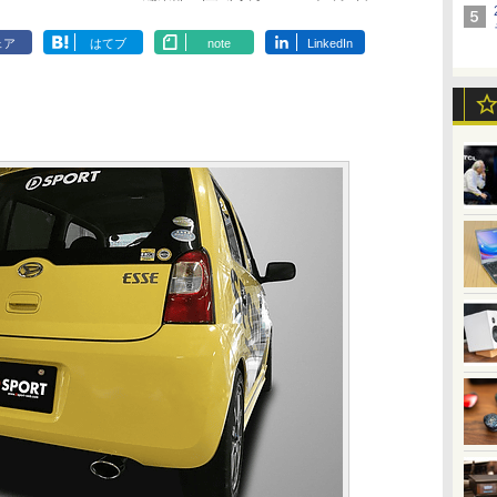
ェア
はてブ
note
LinkedIn