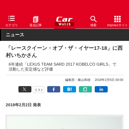
Car Watch
モータースポーツ
SUPER GT
カテゴリ
過去記事
検索
Impressサイト
ニュース
「レースクイーン・オブ・ザ・イヤー17-18」に西
村いちかさん
6年連続「LEXUS TEAM SARD 2017 KOBELCO GIRLS」で
活動した安定感など評価
編集部：椿山和雄
2018年2月5日 00:00
リスト
2018年2月2日 発表