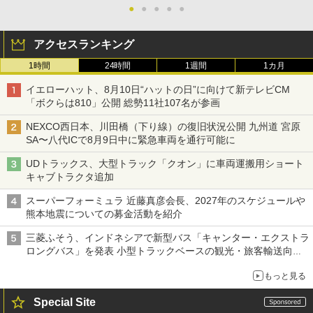
●
●
●
●
●
アクセスランキング
1時間
24時間
1週間
1カ月
イエローハット、8月10日“ハットの日”に向けて新テレビCM
「ボクらは810」公開 総勢11社107名が参画
NEXCO西日本、川田橋（下り線）の復旧状況公開 九州道 宮原
SA〜八代ICで8月9日中に緊急車両を通行可能に
UDトラックス、大型トラック「クオン」に車両運搬用ショート
キャブトラクタ追加
スーパーフォーミュラ 近藤真彦会長、2027年のスケジュールや
熊本地震についての募金活動を紹介
三菱ふそう、インドネシアで新型バス「キャンター・エクストラ
ロングバス」を発表 小型トラックベースの観光・旅客輸送向け
バス
もっと見る
Special Site