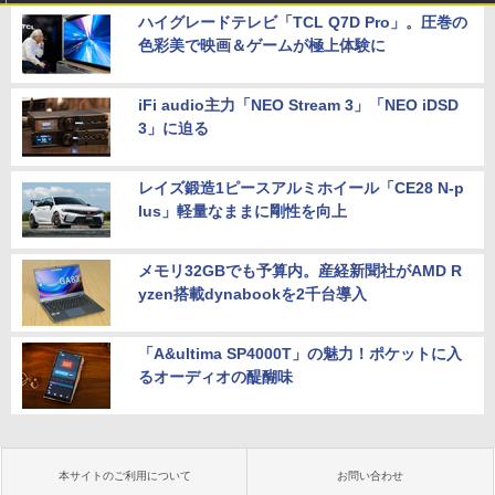
ハイグレードテレビ「TCL Q7D Pro」。圧巻の
色彩美で映画＆ゲームが極上体験に
iFi audio主力「NEO Stream 3」「NEO iDSD
3」に迫る
レイズ鍛造1ピースアルミホイール「CE28 N-p
lus」軽量なままに剛性を向上
メモリ32GBでも予算内。産経新聞社がAMD R
yzen搭載dynabookを2千台導入
「A&ultima SP4000T」の魅力！ポケットに入
るオーディオの醍醐味
本サイトのご利用について
お問い合わせ