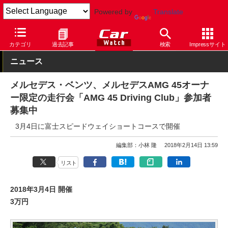
Powered by
Translate
Car Watch
自動車
メルセデス・ベンツ
AMG
カテゴリ
過去記事
検索
Impressサイト
ニュース
メルセデス・ベンツ、メルセデスAMG 45オーナ
ー限定の走行会「AMG 45 Driving Club」参加者
募集中
3月4日に富士スピードウェイショートコースで開催
編集部：小林 隆
2018年2月14日 13:59
リスト
2018年3月4日 開催
3万円