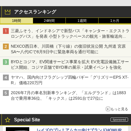
アクセスランキング
1時間
24時間
1週間
1カ月
三菱ふそう、インドネシアで新型バス「キャンター・エクストラ
ロングバス」を発表 小型トラックベースの観光・旅客輸送向け
バス
NEXCO西日本、川田橋（下り線）の復旧状況公開 九州道 宮原
SA〜八代ICで8月9日中に緊急車両を通行可能に
BYDとコジマ、EV関連サービス事業を拡大 EV充電設備施工サー
ビス開始、コジマ店舗でBYD車の展示・試乗イベントを強化
ヤマハ、国内向けフラグシップ四輪バギー「グリズリーEPS XT-
R」 価格220万円
2026年7月の車名別新車ランキング、「エルグランド」は1883
台で乗用車36位、「キックス」は2591台で27位に
もっと見る
Special Site
レイズのプレミアムカー向けブランドHOMUR