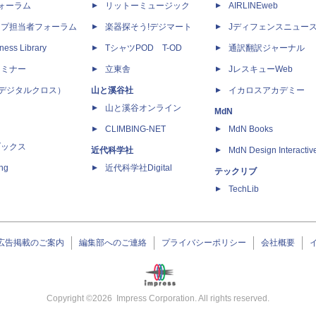
dフォーラム
リットーミュージック
AIRLINEweb
ップ担当者フォーラム
楽器探そう!デジマート
Jディフェンスニュー
ness Library
TシャツPOD T-OD
通訳翻訳ジャーナル
セミナー
立東舎
JレスキューWeb
 X（デジタルクロス）
山と溪谷社
イカロスアカデミー
山と溪谷オンライン
MdN
CLIMBING-NET
MdN Books
ブックス
近代科学社
MdN Design Interactiv
ing
近代科学社Digital
テックリブ
TechLib
広告掲載のご案内
編集部へのご連絡
プライバシーポリシー
会社概要
Copyright ©
2026
Impress Corporation. All rights reserved.