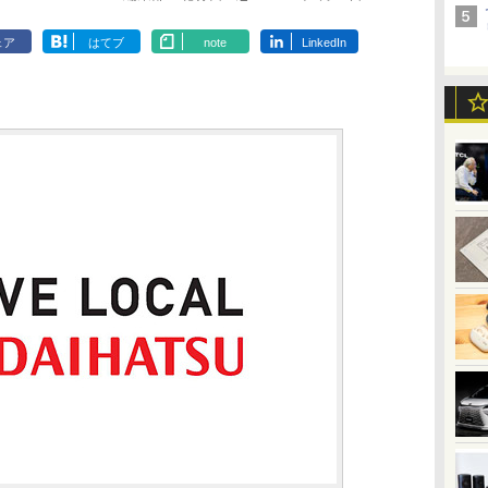
ェア
はてブ
note
LinkedIn