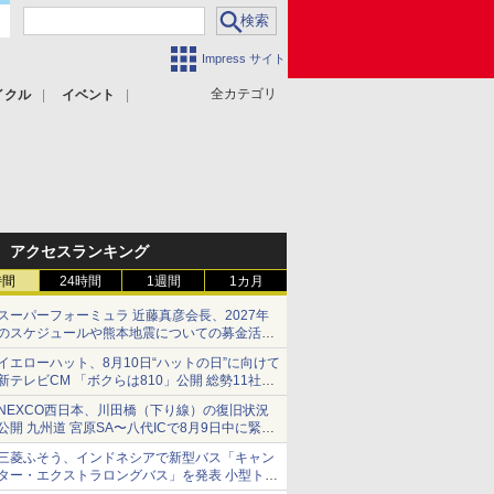
Impress サイト
全カテゴリ
イクル
イベント
アクセスランキング
時間
24時間
1週間
1カ月
スーパーフォーミュラ 近藤真彦会長、2027年
のスケジュールや熊本地震についての募金活動
を紹介
イエローハット、8月10日“ハットの日”に向けて
新テレビCM 「ボクらは810」公開 総勢11社
107名が参画
NEXCO西日本、川田橋（下り線）の復旧状況
公開 九州道 宮原SA〜八代ICで8月9日中に緊急
車両を通行可能に
三菱ふそう、インドネシアで新型バス「キャン
ター・エクストラロングバス」を発表 小型トラ
ックベースの観光・旅客輸送向けバス