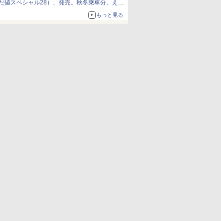
だ値スペシャル28）」発売。秋冬乗車分、えき
ねっと限定
もっと見る