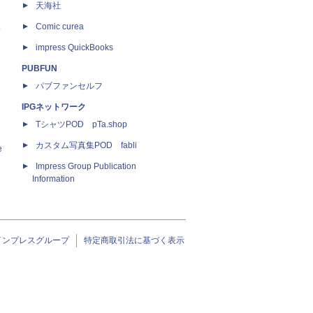
天海社
ス
Comic curea
impress QuickBooks
PUBFUN
パブファンセルフ
IPGネットワーク
TシャツPOD pTa.shop
カスタム写真集POD fabli
e
Impress Group Publication
Information
インプレスグループ
特定商取引法に基づく表示