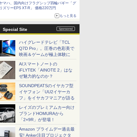
ヤマハ、国内向けフラグシップ四輪バギー「グ
リズリーEPS XT-R」 価格220万円
もっと見る
Special Site
ハイグレードテレビ「TCL
Q7D Pro」。圧巻の色彩美で
映画＆ゲームが極上体験に
AIスマートノートの
iFLYTEK「AINOTE 2」はな
ぜ魅力的なのか？
SOUNDPEATSのイヤカフ型
イヤフォン「UU2イヤーカ
フ」をイヤカフマニアが語る
レイズのプレミアムカー向け
ブランドHOMURAから
「2×9R」が登場！
Amazon プライムデー過去最
安! Anker注目プロジェクタ