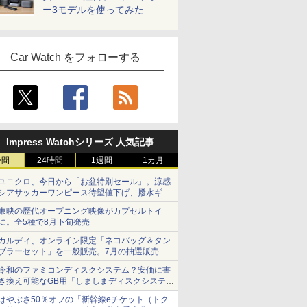
ー3モデルを使ってみた
Car Watch をフォローする
Impress Watchシリーズ 人気記事
時間
24時間
1週間
1カ月
ユニクロ、今日から「お盆特別セール」。涼感
シアサッカーワンピース待望値下げ、撥水ギア
ショーツは1990円に
東映の歴代オープニング映像がカプセルトイ
に。全5種で8月下旬発売
カルディ、オンライン限定「ネコバッグ＆タン
ブラーセット」を一般販売。7月の抽選販売の
当選無効分
令和のファミコンディスクシステム？安価に書
き換え可能なGB用「しましまディスクシステ
ム」
はやぶさ50％オフの「新幹線eチケット（トク