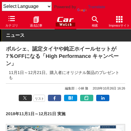
Powered by
Translate
Car Watch
自動車
ポルシェ
カテゴリ
過去記事
検索
Impressサイト
ニュース
ポルシェ、認定タイヤや純正ホイールセットが
7％OFFになる「High Performance キャンペー
ン」
11月1日～12月21日。購入者にオリジナル製品のプレゼント
も
編集部：小林 隆
2018年10月26日 16:26
リスト
2018年11月1日～12月21日 実施