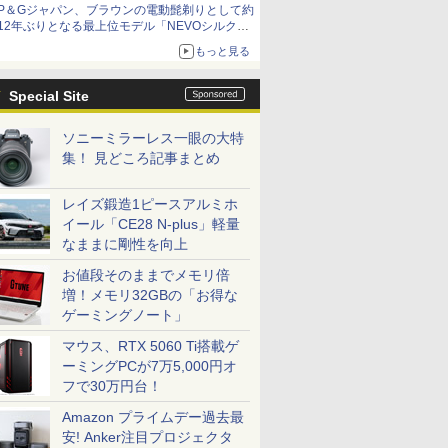
P＆Gジャパン、ブラウンの電動髭剃りとして約
減益
12年ぶりとなる最上位モデル「NEVOシルクシ
ェーバー」
もっと見る
Special Site
ソニーミラーレス一眼の大特
集！ 見どころ記事まとめ
レイズ鍛造1ピースアルミホ
イール「CE28 N-plus」軽量
なままに剛性を向上
お値段そのままでメモリ倍
増！メモリ32GBの「お得な
ゲーミングノート」
マウス、RTX 5060 Ti搭載ゲ
ーミングPCが7万5,000円オ
フで30万円台！
Amazon プライムデー過去最
安! Anker注目プロジェクタ