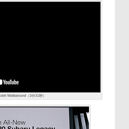
w Model Walkaround（3分31秒）