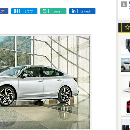
ェア
はてブ
note
LinkedIn