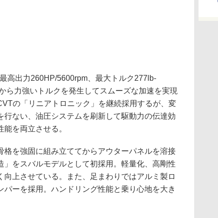
力260HP/5600rpm、最大トルク277lb-
生。低回転から力強いトルクを発生してスムーズな加速を実現
CVTの「リニアトロニック」を継続採用するが、変
を行ない、油圧システムを刷新して駆動力の伝達効
性能を両立させる。
格を強固に組み立ててからアウターパネルを溶接
造」をスバルモデルとして初採用。軽量化、高剛性
く向上させている。また、足まわりではアルミ製ロ
ンパーを採用。ハンドリング性能と乗り心地を大き