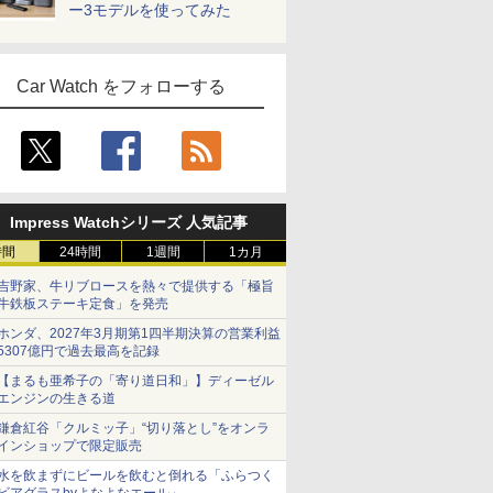
ー3モデルを使ってみた
Car Watch をフォローする
Impress Watchシリーズ 人気記事
時間
24時間
1週間
1カ月
吉野家、牛リブロースを熱々で提供する「極旨
牛鉄板ステーキ定食」を発売
ホンダ、2027年3月期第1四半期決算の営業利益
5307億円で過去最高を記録
【まるも亜希子の「寄り道日和」】ディーゼル
エンジンの生きる道
鎌倉紅谷「クルミッ子」“切り落とし”をオンラ
インショップで限定販売
水を飲まずにビールを飲むと倒れる「ふらつく