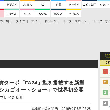
ーカー別
タイヤ
ナビ
ドラレコ
モータースポーツ
モーターサ
1
噴ターボ「FA24」型を搭載する新型
9 シカゴオートショー」で世界初公開
スプレイ新採用
編集部：佐久間 秀
2019年2月8日 02:28