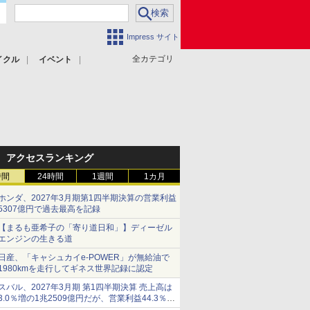
Impress サイト
全カテゴリ
イクル
イベント
アクセスランキング
時間
24時間
1週間
1カ月
ホンダ、2027年3月期第1四半期決算の営業利益
5307億円で過去最高を記録
【まるも亜希子の「寄り道日和」】ディーゼル
エンジンの生きる道
日産、「キャシュカイe-POWER」が無給油で
1980kmを走行してギネス世界記録に認定
スバル、2027年3月期 第1四半期決算 売上高は
3.0％増の1兆2509億円だが、営業利益44.3％減
の426億円、当期利益10.3％減の492億円で増収