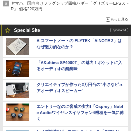
ヤマハ、国内向けフラグシップ四輪バギー「グリズリーEPS XT-
R」 価格220万円
もっと見る
Special Site
AIスマートノートのiFLYTEK「AINOTE 2」は
なぜ魅力的なのか？
「A&ultima SP4000T」の魅力！ポケットに入
るオーディオの醍醐味
クリエイティブが作った2万円台の“小さなピュ
アオーディオスピーカー”
エントリーなのに脅威の実力!「Osprey」Nobl
e Audioワイヤレスイヤフォン4機種を一気に聴
く