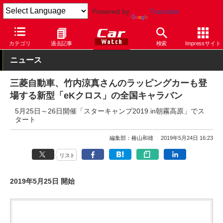
Powered by
Translate
Car Watch
自動車
三菱自動車
eK
カテゴリ
過去記事
検索
Impressサイト
ニュース
三菱自動車、竹内涼真さんのラッピングカーも登
場する新型「eKクロス」の全国キャラバン
5月25日～26日開催「スターキャンプ2019 in朝霧高原」でス
タート
編集部：椿山和雄
2019年5月24日 16:23
リスト
2019年5月25日 開始