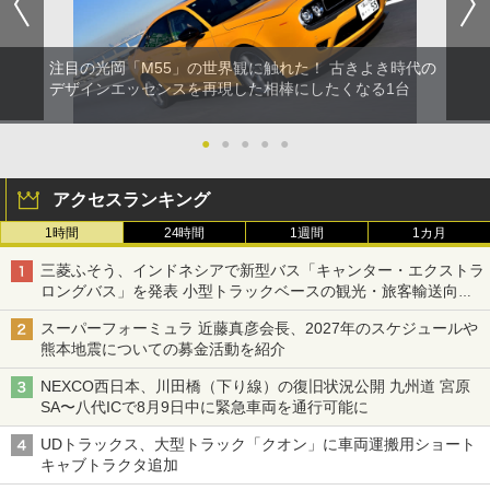
注目の光岡「M55」の世界観に触れた！ 古きよき時代の
デザインエッセンスを再現した相棒にしたくなる1台
●
●
●
●
●
アクセスランキング
1時間
24時間
1週間
1カ月
三菱ふそう、インドネシアで新型バス「キャンター・エクストラ
ロングバス」を発表 小型トラックベースの観光・旅客輸送向け
バス
スーパーフォーミュラ 近藤真彦会長、2027年のスケジュールや
熊本地震についての募金活動を紹介
NEXCO西日本、川田橋（下り線）の復旧状況公開 九州道 宮原
SA〜八代ICで8月9日中に緊急車両を通行可能に
UDトラックス、大型トラック「クオン」に車両運搬用ショート
キャブトラクタ追加