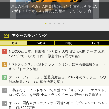
注目の光岡「M55」の世界観に触れた！ 古きよき時代の
デザインエッセンスを再現した相棒にしたくなる1台
●
●
●
●
●
アクセスランキング
1時間
24時間
1週間
1カ月
NEXCO西日本、川田橋（下り線）の復旧状況公開 九州道 宮原
SA〜八代ICで8月9日中に緊急車両を通行可能に
UDトラックス、大型トラック「クオン」に車両運搬用ショート
キャブトラクタ追加
スーパーフォーミュラ 近藤真彦会長、2027年のスケジュールや
熊本地震についての募金活動を紹介
三菱ふそう、インドネシアで新型バス「キャンター・エクストラ
ロングバス」を発表 小型トラックベースの観光・旅客輸送向け
バス
ヤマハ、国内向けフラグシップ四輪バギー「グリズリーEPS XT-
R」 価格220万円