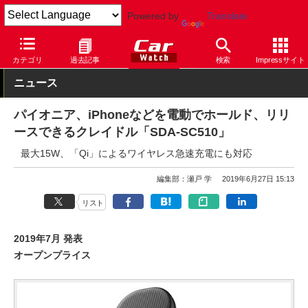
Powered by
Translate
Car Watch
ナビ
パイオニア
その他
カテゴリ
過去記事
検索
Impressサイト
ニュース
パイオニア、iPhoneなどを電動でホールド、リリ
ースできるクレイドル「SDA-SC510」
最大15W、「Qi」によるワイヤレス急速充電にも対応
編集部：瀬戸 学
2019年6月27日 15:13
リスト
2019年7月 発表
オープンプライス