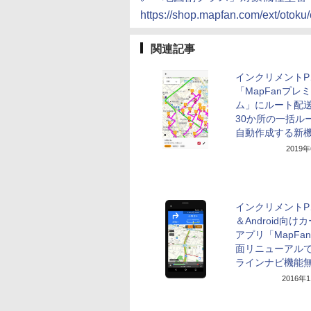
https://shop.mapfan.com/ext/otoku
関連記事
インクリメントP
「MapFanプレ
ム」にルート配
30か所の一括ル
自動作成する新
2019
インクリメントP、
＆Android向け
アプリ「MapFa
面リニューアル
ラインナビ機能
2016年