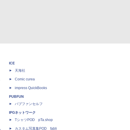
ICE
天海社
ス
Comic curea
impress QuickBooks
PUBFUN
パブファンセルフ
IPGネットワーク
TシャツPOD pTa.shop
カスタム写真集POD fabli