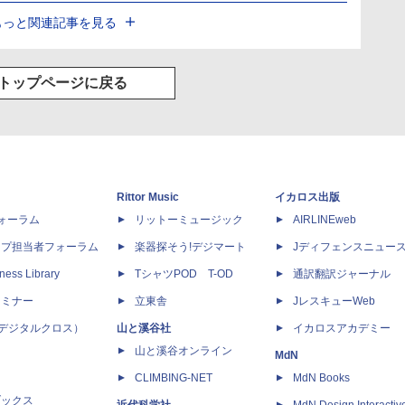
もっと関連記事を見る
トップページに戻る
Rittor Music
イカロス出版
dフォーラム
リットーミュージック
AIRLINEweb
ップ担当者フォーラム
楽器探そう!デジマート
Jディフェンスニュー
ness Library
TシャツPOD T-OD
通訳翻訳ジャーナル
セミナー
立東舎
JレスキューWeb
 X（デジタルクロス）
山と溪谷社
イカロスアカデミー
山と溪谷オンライン
MdN
CLIMBING-NET
MdN Books
ブックス