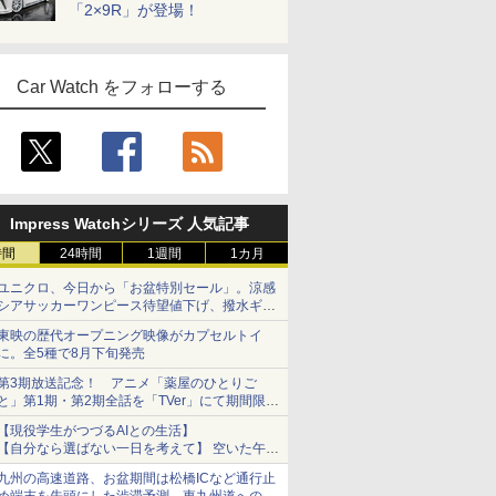
「2×9R」が登場！
Car Watch をフォローする
Impress Watchシリーズ 人気記事
時間
24時間
1週間
1カ月
ユニクロ、今日から「お盆特別セール」。涼感
シアサッカーワンピース待望値下げ、撥水ギア
ショーツは1990円に
東映の歴代オープニング映像がカプセルトイ
に。全5種で8月下旬発売
第3期放送記念！ アニメ「薬屋のひとりご
と」第1期・第2期全話を「TVer」にて期間限定
で順次無料配信開始
【現役学生がつづるAIとの生活】
【自分なら選ばない一日を考えて】 空いた午後
をチャッピーに捧げたら、思わぬ絶景に出会っ
九州の高速道路、お盆期間は松橋ICなど通行止
た話