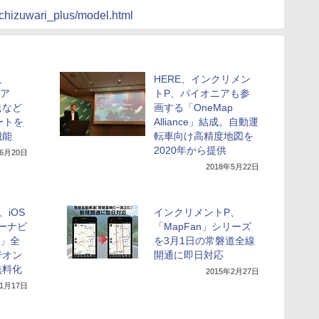
/chizuwari_plus/model.html
、
HERE、インクリメン
ミア
トP、パイオニアも参
送など
画する「OneMap
ートを
Alliance」結成。自動運
機能
転車向け高精度地図を
2020年から提供
年6月20日
2018年5月22日
iOS
インクリメントP、
カーナビ
「MapFan」シリーズ
n」全
を3月1日の常磐道全線
でオン
開通に即日対応
無料化
2015年2月27日
11月17日