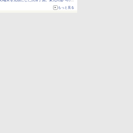
め端末を先頭にした渋滞予測。東九州道への迂
回は料金調整を実施
もっと見る