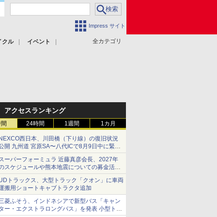
Impress サイト
全カテゴリ
イクル
イベント
アクセスランキング
時間
24時間
1週間
1カ月
NEXCO西日本、川田橋（下り線）の復旧状況
公開 九州道 宮原SA〜八代ICで8月9日中に緊急
車両を通行可能に
スーパーフォーミュラ 近藤真彦会長、2027年
のスケジュールや熊本地震についての募金活動
を紹介
UDトラックス、大型トラック「クオン」に車両
運搬用ショートキャブトラクタ追加
三菱ふそう、インドネシアで新型バス「キャン
ター・エクストラロングバス」を発表 小型トラ
ックベースの観光・旅客輸送向けバス