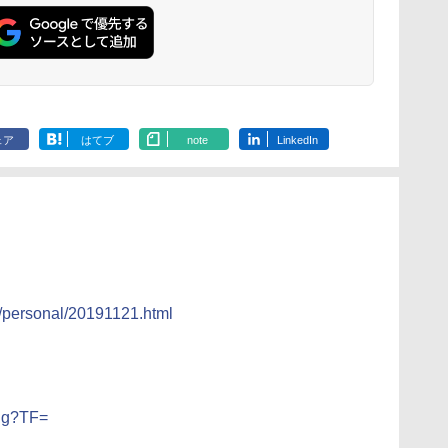
ェア
はてブ
note
LinkedIn
s/personal/20191121.html
ing?TF=