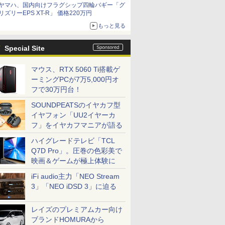
ヤマハ、国内向けフラグシップ四輪バギー「グ
リズリーEPS XT-R」 価格220万円
もっと見る
Special Site
マウス、RTX 5060 Ti搭載ゲ
ーミングPCが7万5,000円オ
フで30万円台！
SOUNDPEATSのイヤカフ型
イヤフォン「UU2イヤーカ
フ」をイヤカフマニアが語る
ハイグレードテレビ「TCL
Q7D Pro」。圧巻の色彩美で
映画＆ゲームが極上体験に
iFi audio主力「NEO Stream
3」「NEO iDSD 3」に迫る
レイズのプレミアムカー向け
ブランドHOMURAから