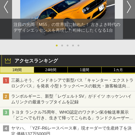
注目の光岡「M55」の世界観に触れた！ 古きよき時代の
デザインエッセンスを再現した相棒にしたくなる1台
●
●
●
●
●
アクセスランキング
1時間
24時間
1週間
1カ月
三菱ふそう、インドネシアで新型バス「キャンター・エクストラ
ロングバス」を発表 小型トラックベースの観光・旅客輸送向け
バス
ランボルギーニ、新型「レヴェルトSV」がドイツ ホッケンハイ
ムリンクの最速ラップタイムを記録
トヨタ ランクル75周年、WHO認定のワクチン保冷輸送車展示
「どこへでも行き、生きて帰ってこられる」ランドクルーザーで
命をつなぐ
ヤマハ、「YZF-R6レースベース車」現オーダーで生産終了を決
定 価格137万5000円