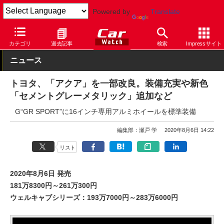
Powered by
Translate
Car Watch
自動車
トヨタ
アクア
カテゴリ
過去記事
検索
Impressサイト
ニュース
トヨタ、「アクア」を一部改良。装備充実や新色
「セメントグレーメタリック」追加など
G“GR SPORT”に16インチ専用アルミホイールを標準装備
編集部：瀬戸 学
2020年8月6日 14:22
リスト
2020年8月6日 発売
181万8300円～261万300円
ウェルキャブシリーズ：193万7000円～283万6000円