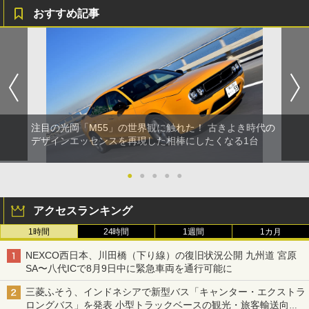
おすすめ記事
注目の光岡「M55」の世界観に触れた！ 古きよき時代の
デザインエッセンスを再現した相棒にしたくなる1台
●
●
●
●
●
アクセスランキング
1時間
24時間
1週間
1カ月
NEXCO西日本、川田橋（下り線）の復旧状況公開 九州道 宮原
SA〜八代ICで8月9日中に緊急車両を通行可能に
三菱ふそう、インドネシアで新型バス「キャンター・エクストラ
ロングバス」を発表 小型トラックベースの観光・旅客輸送向け