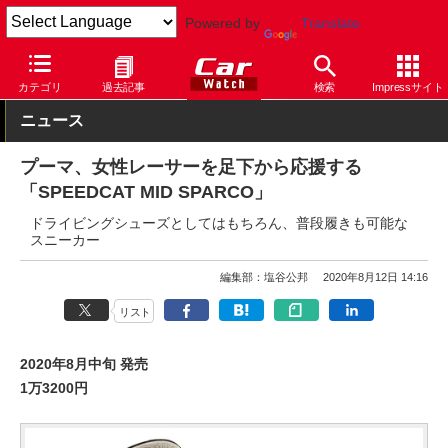
Powered by
Translate
Car Watch
パーツ
カー用品
その他
カテゴリ
過去記事
検索
Impressサイト
ニュース
プーマ、女性レーサーを足下から応援する
「SPEEDCAT MID SPARCO」
ドライビングシューズとしてはもちろん、普段履きも可能な
スニーカー
編集部：塩谷公邦
2020年8月12日 14:16
リスト
2020年8月中旬 発売
1万3200円