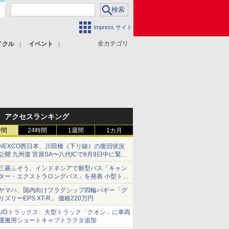
Impress サイト
全カテゴリ
イクル
イベント
アクセスランキング
時間
24時間
1週間
1カ月
NEXCO西日本、川田橋（下り線）の復旧状況
公開 九州道 宮原SA〜八代ICで8月9日中に緊急
車両を通行可能に
三菱ふそう、インドネシアで新型バス「キャン
ター・エクストラロングバス」を発表 小型トラ
ックベースの観光・旅客輸送向けバス
ヤマハ、国内向けフラグシップ四輪バギー「グ
リズリーEPS XT-R」 価格220万円
UDトラックス、大型トラック「クオン」に車両
運搬用ショートキャブトラクタ追加