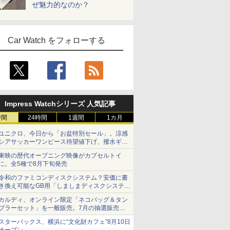
ぜ魅力的なのか？
Car Watch をフォローする
Impress Watchシリーズ 人気記事
時間
24時間
1週間
1カ月
ユニクロ、今日から「お盆特別セール」。涼感
シアサッカーワンピース待望値下げ、撥水ギア
ショーツは1990円に
東映の歴代オープニング映像がカプセルトイ
に。全5種で8月下旬発売
令和のファミコンディスクシステム？安価に書
き換え可能なGB用「しましまディスクシステ
ム」
カルディ、オンライン限定「ネコバッグ＆タン
ブラーセット」を一般販売。7月の抽選販売の
当選無効分
スターバックス、横浜に“文化財カフェ”8月10日