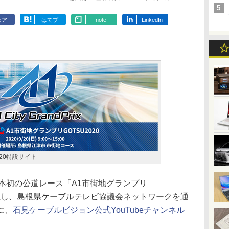
ェア
はてブ
note
LinkedIn
020特設サイト
本初の公道レース「A1市街地グランプリ
に開催し、島根県ケーブルテレビ協議会ネットワークを通
に、
石見ケーブルビジョン公式YouTubeチャンネル
。