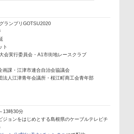
ランプリGOTSU2020
時
延
ット
大会実行委員会・A1市街地レースクラブ
企画課・江津市連合自治会協議会
団法人江津青年会議所・桜江町商工会青年部
～13時30分
ビジョンをはじめとする島根県のケーブルテレビチ
）