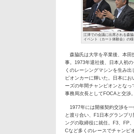
江津での会議に出席される森脇
イベント（カート体験会）の様
森脇氏は大学を卒業後、本田技
事。1973年退社後、日本人初
くのレーシングマシンを生み出
ピオンカーに輝いた。日本におい
ーズの年間チャンピオンとなって
事務局次長としてFOCAと交渉
1977年には開催契約交渉を一
と渡り合い、F1日本グランプリ
ングの取締役に就任。F3、FP、F2、F3
Cなど多くのレースでチャンピ