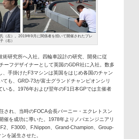
氏（左）。2019年9月に関係者を招いて開催されたプレ
子（右）
術研究所へ入社。四輪車設計の研究、開発に従
のチーフデザイナーとして英国のGDR社に入社。数多
し、手掛けたF3マシンは英国をはじめ各国のチャン
ても、GRD-73が富士グランドチャンピオンシリ
いる。1976年および翌年のF1日本GPでは主催者
。
任され、当時のFOCA会長バーニー・エクレトスン
開催を成功に導いた。1978年よりノバエンジニアリ
000、F.Nippon、Grand-Champion、Group-
オンを誕生させた。