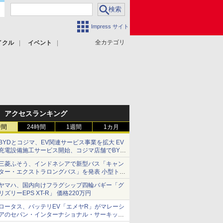
Impress サイト
全カテゴリ
イクル
イベント
アクセスランキング
時間
24時間
1週間
1カ月
BYDとコジマ、EV関連サービス事業を拡大 EV
充電設備施工サービス開始、コジマ店舗でBYD
車の展示・試乗イベントを強化
三菱ふそう、インドネシアで新型バス「キャン
ター・エクストラロングバス」を発表 小型トラ
ックベースの観光・旅客輸送向けバス
ヤマハ、国内向けフラグシップ四輪バギー「グ
リズリーEPS XT-R」 価格220万円
ロータス、バッテリEV「エメヤR」がマレーシ
アのセパン・インターナショナル・サーキット
のBEV最速タイムを樹立