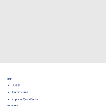
ICE
天海社
ス
Comic curea
impress QuickBooks