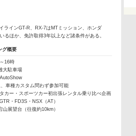
ラインGT-R、RX-7はMTミッション、ホンダ
ているほか、免許取得3年以上など諸条件がある。
ング概要
～16時
雄大駐車場
utoShow
上、車種カスタム問わず参加可能
レンタカー・スポーツカー初出張レンタル乗り比べ企画
GTR・FD3S・NSX（AT）
山展望台（往復約10km）