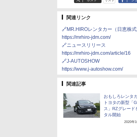
ポスト
リスト
シ
関連リンク
🔗MR.HIROレンタカー（日恵株
https://mrhiro-jdm.com/
🔗ニュースリリース
https://mrhiro-jdm.com/article/16
🔗J-AUTOSHOW
https://www.j-autoshow.com/
関連記事
おもしろレンタ
トヨタの新型「G
ス」RZグレード
タル開始
2020年