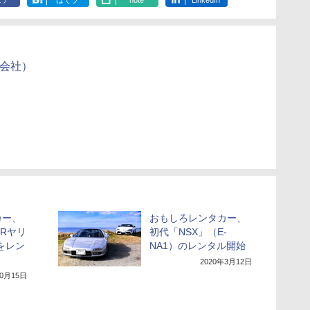
ェア
はてブ
note
LinkedIn
式会社）
カー、
おもしろレンタカー、
Rヤリ
初代「NSX」（E-
をレン
NA1）のレンタル開始
2020年3月12日
10月15日