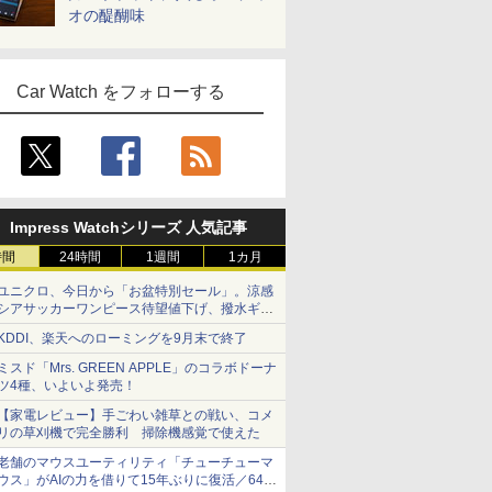
オの醍醐味
Car Watch をフォローする
Impress Watchシリーズ 人気記事
時間
24時間
1週間
1カ月
ユニクロ、今日から「お盆特別セール」。涼感
シアサッカーワンピース待望値下げ、撥水ギア
ショーツは1990円に
KDDI、楽天へのローミングを9月末で終了
ミスド「Mrs. GREEN APPLE」のコラボドーナ
ツ4種、いよいよ発売！
【家電レビュー】手ごわい雑草との戦い、コメ
リの草刈機で完全勝利 掃除機感覚で使えた
老舗のマウスユーティリティ「チューチューマ
ウス」がAIの力を借りて15年ぶりに復活／64bit