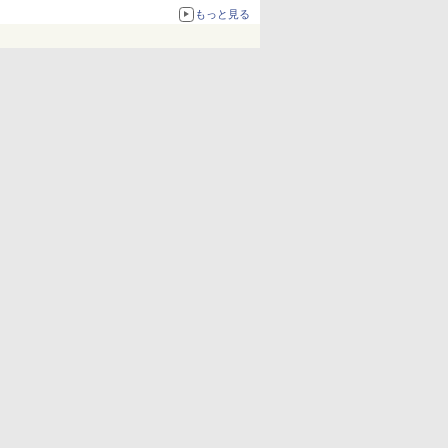
化、Windows 10/11、「Chrome」も走り回
もっと見る
る。復活記念で2026年末まで500円