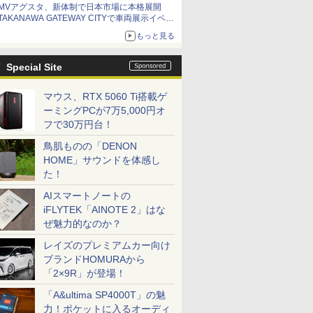
MVアグスタ、新体制で日本市場に本格展開
TAKANAWA GATEWAY CITYで車両展示イベン
ト開催
もっと見る
Special Site
マウス、RTX 5060 Ti搭載ゲ
ーミングPCが7万5,000円オ
フで30万円台！
鳥肌ものの「DENON
HOME」サウンドを体感し
た！
AIスマートノートの
iFLYTEK「AINOTE 2」はな
ぜ魅力的なのか？
レイズのプレミアムカー向け
ブランドHOMURAから
「2×9R」が登場！
「A&ultima SP4000T」の魅
力！ポケットに入るオーディ