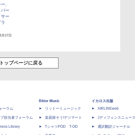
カー、
イバー
「サー
グラ
年5月27日
トップページに戻る
Rittor Music
イカロス出版
dフォーラム
リットーミュージック
AIRLINEweb
ップ担当者フォーラム
楽器探そう!デジマート
Jディフェンスニュー
ness Library
TシャツPOD T-OD
通訳翻訳ジャーナル