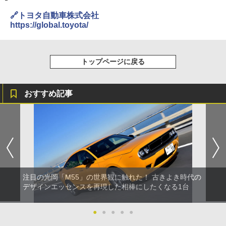
🔗トヨタ自動車株式会社
https://global.toyota/
トップページに戻る
おすすめ記事
注目の光岡「M55」の世界観に触れた！ 古きよき時代の
デザインエッセンスを再現した相棒にしたくなる1台
●
●
●
●
●