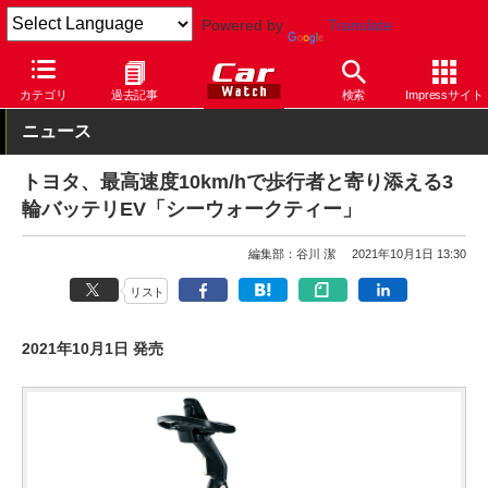
Powered by
Translate
Car Watch
自動車
トヨタ
カテゴリ
過去記事
検索
Impressサイト
ニュース
トヨタ、最高速度10km/hで歩行者と寄り添える3
輪バッテリEV「シーウォークティー」
編集部：谷川 潔
2021年10月1日 13:30
リスト
2021年10月1日 発売