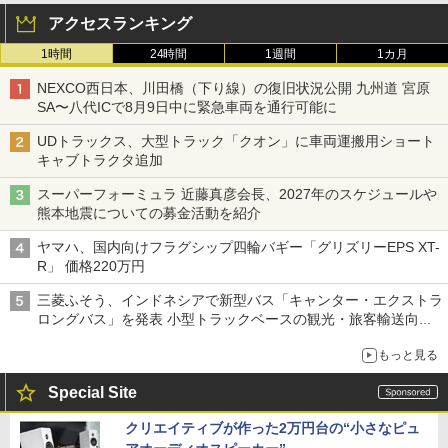
アクセスランキング
1時間
24時間
1週間
1カ月
NEXCO西日本、川田橋（下り線）の復旧状況公開 九州道 宮原
SA〜八代ICで8月9日中に緊急車両を通行可能に
UDトラックス、大型トラック「クオン」に車両運搬用ショート
キャブトラクタ追加
スーパーフォーミュラ 近藤真彦会長、2027年のスケジュールや
熊本地震についての募金活動を紹介
ヤマハ、国内向けフラグシップ四輪バギー「グリズリーEPS XT-
R」 価格220万円
三菱ふそう、インドネシアで新型バス「キャンター・エクストラ
ロングバス」を発表 小型トラックベースの観光・旅客輸送向け
バス
もっと見る
Special Site
クリエイティブが作った2万円台の“小さなピュ