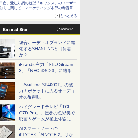
日産、受注好調の新型「キックス」のユーザー
動向に関して、マーケティング本部の寺西章氏
が解説
もっと見る
Special Site
総合オーディオブランドに進
化するSHANLINGとは何者
か？
iFi audio主力「NEO Stream
3」「NEO iDSD 3」に迫る
「A&ultima SP4000T」の魅
力！ポケットに入るオーディ
オの醍醐味
ハイグレードテレビ「TCL
Q7D Pro」。圧巻の色彩美で
映画＆ゲームが極上体験に
AIスマートノートの
iFLYTEK「AINOTE 2」はな