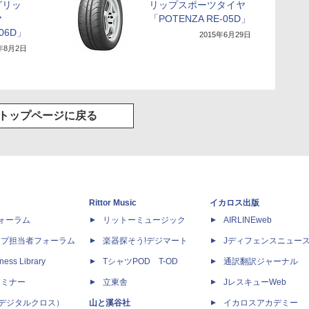
グリッ
リップスポーツタイヤ
ヤ
「POTENZA RE-05D」
-06D」
2015年6月29日
6年8月2日
トップページに戻る
Rittor Music
イカロス出版
dフォーラム
リットーミュージック
AIRLINEweb
ップ担当者フォーラム
楽器探そう!デジマート
Jディフェンスニュー
ness Library
TシャツPOD T-OD
通訳翻訳ジャーナル
セミナー
立東舎
JレスキューWeb
 X（デジタルクロス）
山と溪谷社
イカロスアカデミー