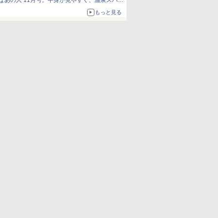
なあの人 11月号。中身が見やすく、温泉スパに
も使える
もっと見る