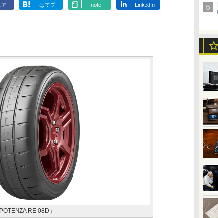
ェア
はてブ
note
LinkedIn
ENZA RE-08D」