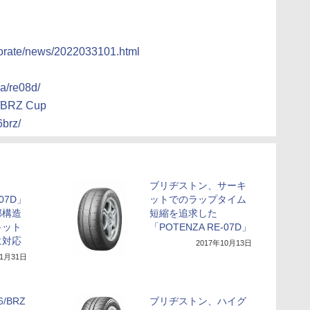
rporate/news/2022033101.html
za/re08d/
/BRZ Cup
6brz/
ブリヂストン、サーキ
-07D」
ットでのラップタイム
部構造
短縮を追求した
キット
「POTENZA RE-07D」
に対応
2017年10月13日
年1月31日
/BRZ
ブリヂストン、ハイグ