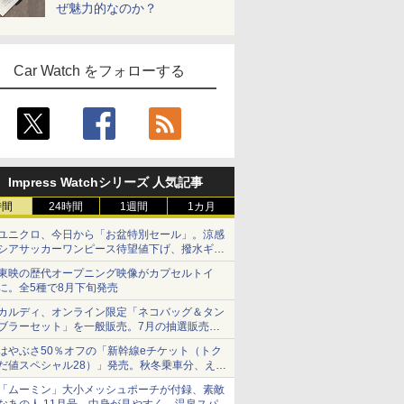
ぜ魅力的なのか？
Car Watch をフォローする
Impress Watchシリーズ 人気記事
時間
24時間
1週間
1カ月
ユニクロ、今日から「お盆特別セール」。涼感
シアサッカーワンピース待望値下げ、撥水ギア
ショーツは1990円に
東映の歴代オープニング映像がカプセルトイ
に。全5種で8月下旬発売
カルディ、オンライン限定「ネコバッグ＆タン
ブラーセット」を一般販売。7月の抽選販売の
当選無効分
はやぶさ50％オフの「新幹線eチケット（トク
だ値スペシャル28）」発売。秋冬乗車分、えき
ねっと限定
「ムーミン」大小メッシュポーチが付録、素敵