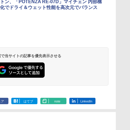
トン、「POTENZA RE-07D」マイチェン 内部構
化でドライ＆ウェット性能を高次元でバランス
 検索で当サイトの記事を優先表示させる
ェア
はてブ
note
LinkedIn