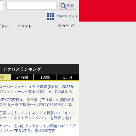
Impress サイト
全カテゴリ
イクル
イベント
アクセスランキング
時間
24時間
1週間
1カ月
スーパーフォーミュラ 近藤真彦会長、2027年
のスケジュールや熊本地震についての募金活動
を紹介
NEXCO西日本、川田橋（下り線）の復旧状況
公開 九州道 宮原SA〜八代ICで8月9日中に緊急
車両を通行可能に
三菱ふそう、インドネシアで新型バス「キャン
ター・エクストラロングバス」を発表 小型トラ
ックベースの観光・旅客輸送向けバス
ヤマハ、国内向けフラグシップ四輪バギー「グ
リズリーEPS XT-R」 価格220万円