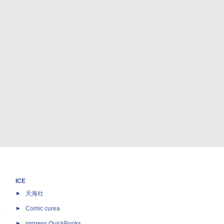
ICE
天海社
ス
Comic curea
impress QuickBooks