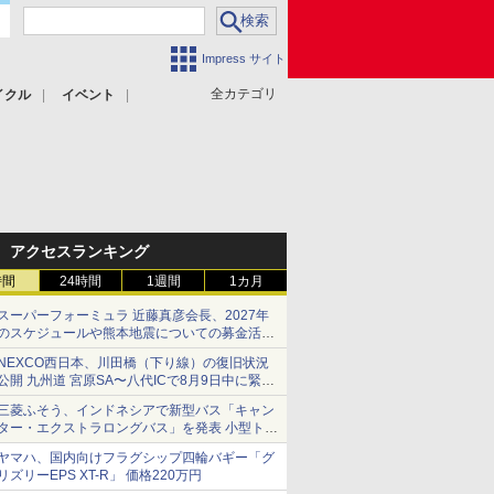
Impress サイト
全カテゴリ
イクル
イベント
アクセスランキング
時間
24時間
1週間
1カ月
スーパーフォーミュラ 近藤真彦会長、2027年
のスケジュールや熊本地震についての募金活動
を紹介
NEXCO西日本、川田橋（下り線）の復旧状況
公開 九州道 宮原SA〜八代ICで8月9日中に緊急
車両を通行可能に
三菱ふそう、インドネシアで新型バス「キャン
ター・エクストラロングバス」を発表 小型トラ
ックベースの観光・旅客輸送向けバス
ヤマハ、国内向けフラグシップ四輪バギー「グ
リズリーEPS XT-R」 価格220万円