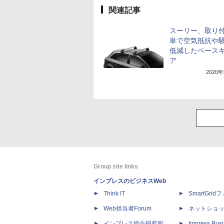
関連記事
スーリー、取り
単で空気抵抗や
低減したベース
ア
2020
Group site links
インプレスのビジネスWeb
Think IT
SmartGri
Web担当者Forum
ネットショ
インプレス総合研究所
Impress Busi