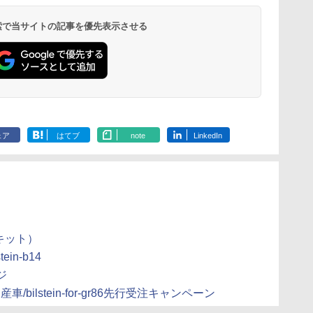
 検索で当サイトの記事を優先表示させる
ェア
はてブ
note
LinkedIn
キット）
stein-b14
ジ
stein/国産車/bilstein-for-gr86先行受注キャンペーン