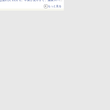
なあの人 11月号。中身が見やすく、温泉スパに
も使える
もっと見る