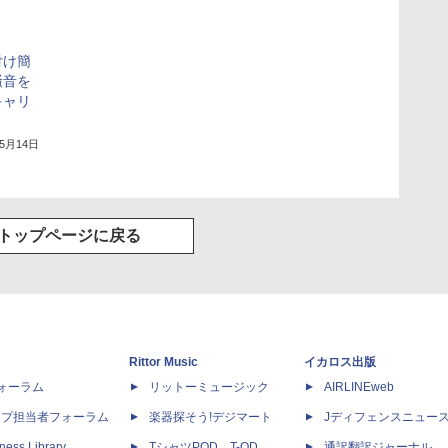
付け簡
騒音を
キャリ
年5月14日
トップページに戻る
Rittor Music
イカロス出版
dフォーラム
リットーミュージック
AIRLINEweb
ップ担当者フォーラム
楽器探そう!デジマート
Jディフェンスニュー
ness Library
TシャツPOD T-OD
通訳翻訳ジャーナル