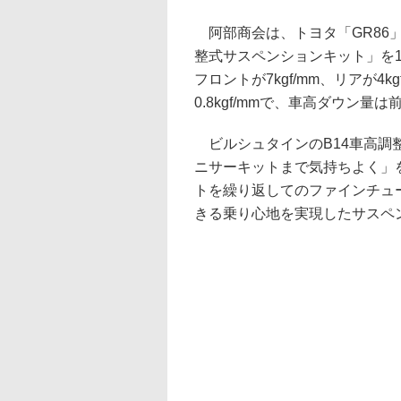
阿部商会は、トヨタ「GR86」用
整式サスペンションキット」を1
フロントが7kgf/mm、リアが
0.8kgf/mmで、車高ダウン量は
ビルシュタインのB14車高調
ニサーキットまで気持ちよく」
トを繰り返してのファインチュ
きる乗り心地を実現したサスペ