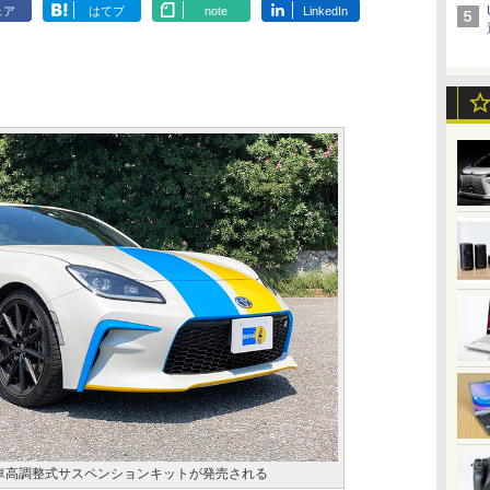
ェア
はてブ
note
LinkedIn
4車高調整式サスペンションキットが発売される