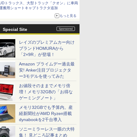
UDトラックス、大型トラック「クオン」に車両
運搬用ショートキャブトラクタ追加
もっと見る
Special Site
レイズのプレミアムカー向け
ブランドHOMURAから
「2×9R」が登場！
Amazon プライムデー過去最
安! Anker注目プロジェクタ
ー3モデルを使ってみた
お値段そのままでメモリ倍
増！メモリ32GBの「お得な
ゲーミングノート」
メモリ32GBでも予算内。産
経新聞社がAMD Ryzen搭載
dynabookを2千台導入
ソニーミラーレス一眼の大特
集！ 見どころ記事まとめ