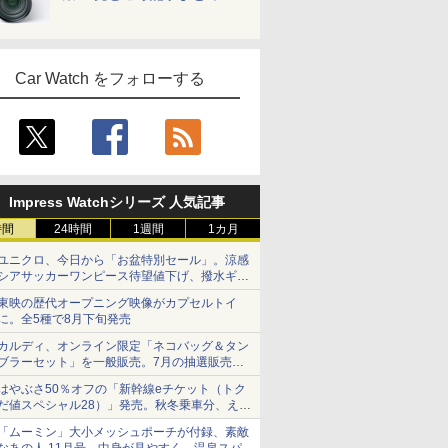
Car Watch をフォローする
Impress Watchシリーズ 人気記事
時間
24時間
1週間
1カ月
ユニクロ、今日から「お盆特別セール」。涼感
シアサッカーワンピース待望値下げ、撥水ギア
ショーツは1990円に
東映の歴代オープニング映像がカプセルトイ
に。全5種で8月下旬発売
カルディ、オンライン限定「ネコバッグ＆タン
ブラーセット」を一般販売。7月の抽選販売の
当選無効分
はやぶさ50％オフの「新幹線eチケット（トク
だ値スペシャル28）」発売。秋冬乗車分、えき
ねっと限定
「ムーミン」大小メッシュポーチが付録、素敵