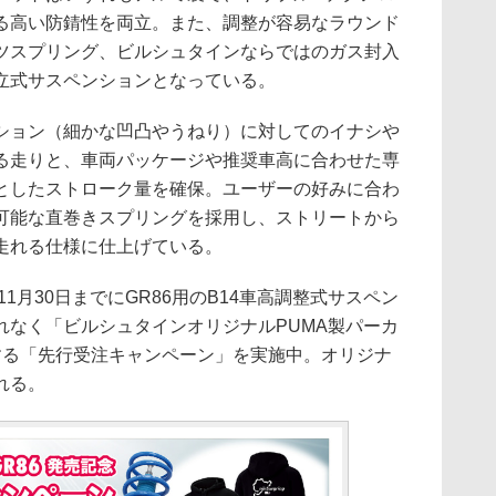
る高い防錆性を両立。また、調整が容易なラウンド
ツスプリング、ビルシュタインならではのガス封入
立式サスペンションとなっている。
ョン（細かな凹凸やうねり）に対してのイナシや
る走りと、車両パッケージや推奨車高に合わせた専
としたストローク量を確保。ユーザーの好みに合わ
可能な直巻きスプリングを採用し、ストリートから
走れる仕様に仕上げている。
1月30日までにGR86用のB14車高調整式サスペン
れなく「ビルシュタインオリジナルPUMA製パーカ
する「先行受注キャンペーン」を実施中。オリジナ
れる。