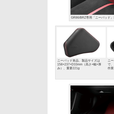
GR86/BRZ専用「ニーパッド
ニーパッド単品、製品サイズは
ニー
158×237×D33mm（高さ×幅×厚
で、
み）、重要221g
作業