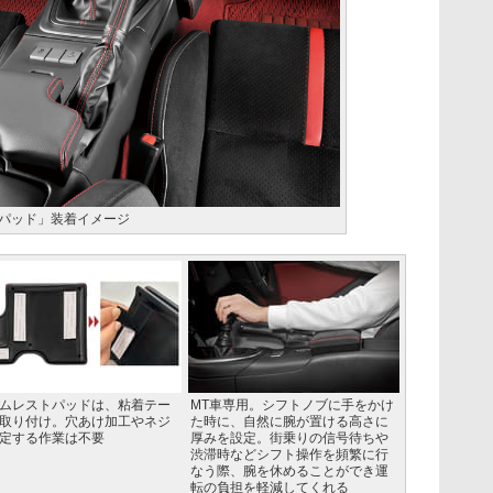
ストパッド」装着イメージ
ムレストパッドは、粘着テー
MT車専用。シフトノブに手をかけ
取り付け。穴あけ加工やネジ
た時に、自然に腕が置ける高さに
定する作業は不要
厚みを設定。街乗りの信号待ちや
渋滞時などシフト操作を頻繁に行
なう際、腕を休めることができ運
転の負担を軽減してくれる