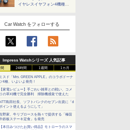
イヤレスイヤフォン4機種を
一気に聴く
Car Watch をフォローする
Impress Watchシリーズ 人気記事
時間
24時間
1週間
1カ月
ミスド「Mrs. GREEN APPLE」のコラボドーナ
ツ4種、いよいよ発売！
【家電レビュー】手ごわい雑草との戦い、コメ
リの草刈機で完全勝利 掃除機感覚で使えた
NTT島田社長、ソフトバンクのセブン出資に「d
ポイント使えるようにして」
吉野家、牛リブロースを熱々で提供する「極旨
牛鉄板ステーキ定食」を発売
【本日みつけたお買い得品】モトローラのスマ