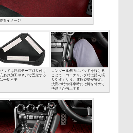
」装着イメージ
パッドは粘着テープ取り付け
コンソール側面にパッドを設ける
穴あけ加工やネジで固定する
ことで、コーナリング時に踏ん張
は一切不要
りやすくなり、運転姿勢が安定。
渋滞の時や停車時には脚を休めて
快適さが向上する