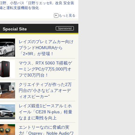
日野、小型バス「日野リエッセII」改良 安全装
備と運転支援機能を強化
もっと見る
Special Site
レイズのプレミアムカー向け
ブランドHOMURAから
「2×9R」が登場！
マウス、RTX 5060 Ti搭載ゲ
ーミングPCが7万5,000円オ
フで30万円台！
クリエイティブが作った2万
円台の“小さなピュアオーデ
ィオスピーカー”
レイズ鍛造1ピースアルミホ
イール「CE28 N-plus」軽量
なままに剛性を向上
エントリーなのに脅威の実
力!「Osprey」Noble Audioワ