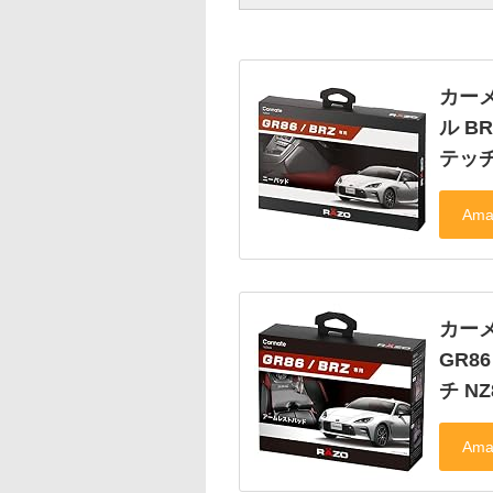
カーメ
ル B
テッチ
カーメ
GR8
チ NZ