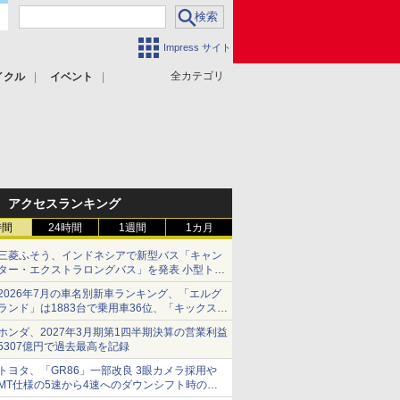
Impress サイト
全カテゴリ
イクル
イベント
アクセスランキング
時間
24時間
1週間
1カ月
三菱ふそう、インドネシアで新型バス「キャン
ター・エクストラロングバス」を発表 小型トラ
ックベースの観光・旅客輸送向けバス
2026年7月の車名別新車ランキング、「エルグ
ランド」は1883台で乗用車36位、「キックス」
は2591台で27位に
ホンダ、2027年3月期第1四半期決算の営業利益
5307億円で過去最高を記録
トヨタ、「GR86」一部改良 3眼カメラ採用や
MT仕様の5速から4速へのダウンシフト時の操
作性向上など