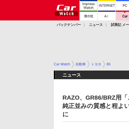
バックナンバー
ニュース
試乗記 メ
カスタム
Car Watch
自動車
トヨタ
86
ニュース
RAZO、GR86/BR
純正並みの質感と程よ
に