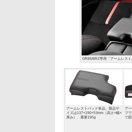
GR86/BRZ専用「アームレ
アームレストパッド単品。製品サ
アー
イズは137×190×53mm（高さ×幅×
プで
厚み）、重要195g
で固