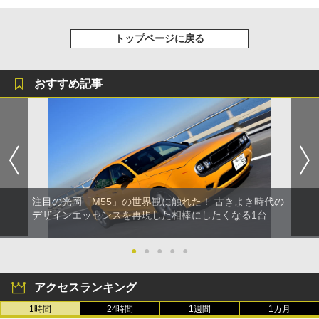
トップページに戻る
おすすめ記事
注目の光岡「M55」の世界観に触れた！ 古きよき時代の
デザインエッセンスを再現した相棒にしたくなる1台
●
●
●
●
●
アクセスランキング
1時間
24時間
1週間
1カ月