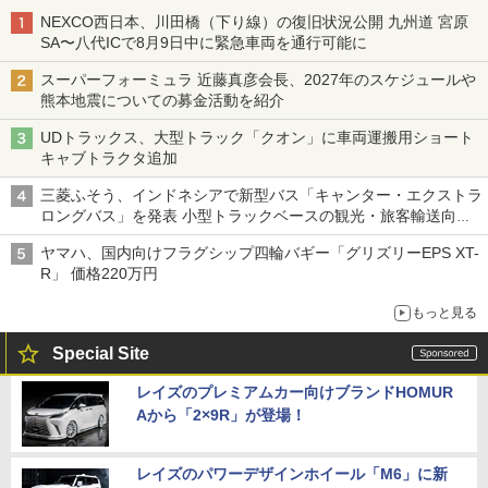
NEXCO西日本、川田橋（下り線）の復旧状況公開 九州道 宮原
SA〜八代ICで8月9日中に緊急車両を通行可能に
スーパーフォーミュラ 近藤真彦会長、2027年のスケジュールや
熊本地震についての募金活動を紹介
UDトラックス、大型トラック「クオン」に車両運搬用ショート
キャブトラクタ追加
三菱ふそう、インドネシアで新型バス「キャンター・エクストラ
ロングバス」を発表 小型トラックベースの観光・旅客輸送向け
バス
ヤマハ、国内向けフラグシップ四輪バギー「グリズリーEPS XT-
R」 価格220万円
もっと見る
Special Site
レイズのプレミアムカー向けブランドHOMUR
Aから「2×9R」が登場！
レイズのパワーデザインホイール「M6」に新