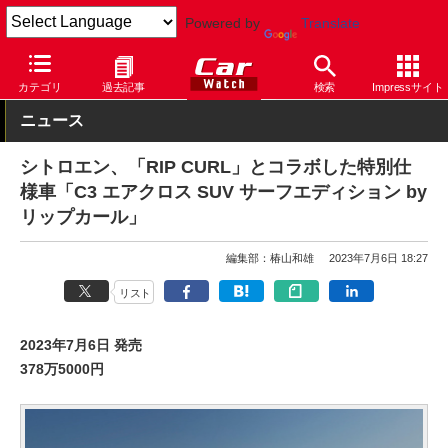
Powered by
Translate
Car Watch
自動車
シトロエン
C3
カテゴリ
過去記事
検索
Impressサイト
ニュース
シトロエン、「RIP CURL」とコラボした特別仕
様車「C3 エアクロス SUV サーフエディション by
リップカール」
編集部：椿山和雄
2023年7月6日 18:27
リスト
2023年7月6日 発売
378万5000円