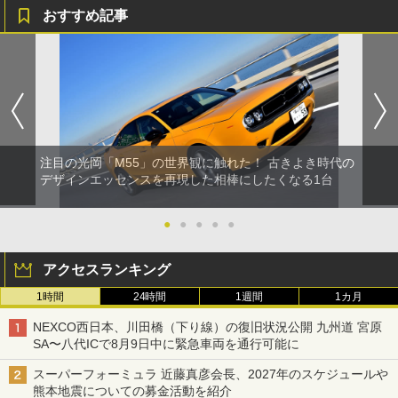
おすすめ記事
注目の光岡「M55」の世界観に触れた！ 古きよき時代の
デザインエッセンスを再現した相棒にしたくなる1台
●
●
●
●
●
アクセスランキング
1時間
24時間
1週間
1カ月
NEXCO西日本、川田橋（下り線）の復旧状況公開 九州道 宮原
SA〜八代ICで8月9日中に緊急車両を通行可能に
スーパーフォーミュラ 近藤真彦会長、2027年のスケジュールや
熊本地震についての募金活動を紹介