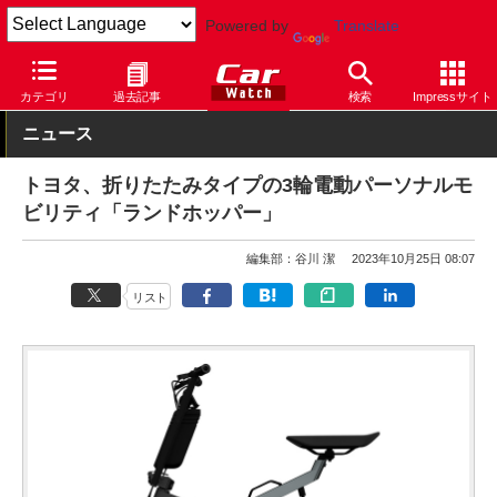
Powered by
Translate
Car Watch
イベント
ジャパンモビリティショー
2023
カテゴリ
過去記事
検索
Impressサイト
ニュース
トヨタ、折りたたみタイプの3輪電動パーソナルモ
ビリティ「ランドホッパー」
編集部：谷川 潔
2023年10月25日 08:07
リスト