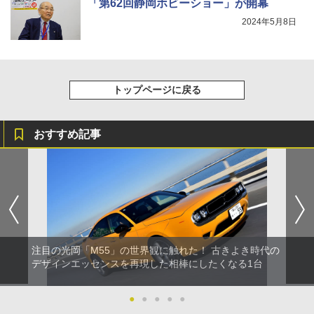
「第62回静岡ホビーショー」が開幕
2024年5月8日
トップページに戻る
おすすめ記事
注目の光岡「M55」の世界観に触れた！ 古きよき時代の
デザインエッセンスを再現した相棒にしたくなる1台
●
●
●
●
●