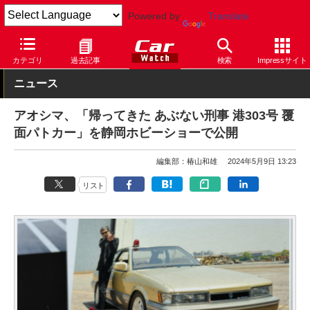
Powered by
Translate
Car Watch
自動車
カテゴリ
過去記事
検索
Impressサイト
ニュース
アオシマ、「帰ってきた あぶない刑事 港303号 覆
面パトカー」を静岡ホビーショーで公開
編集部：椿山和雄
2024年5月9日 13:23
リスト