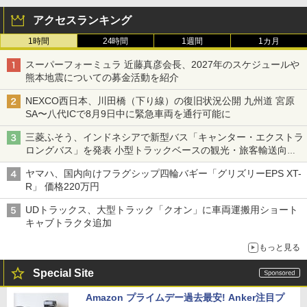
アクセスランキング
1時間
24時間
1週間
1カ月
スーパーフォーミュラ 近藤真彦会長、2027年のスケジュールや
熊本地震についての募金活動を紹介
NEXCO西日本、川田橋（下り線）の復旧状況公開 九州道 宮原
SA〜八代ICで8月9日中に緊急車両を通行可能に
三菱ふそう、インドネシアで新型バス「キャンター・エクストラ
ロングバス」を発表 小型トラックベースの観光・旅客輸送向け
バス
ヤマハ、国内向けフラグシップ四輪バギー「グリズリーEPS XT-
R」 価格220万円
UDトラックス、大型トラック「クオン」に車両運搬用ショート
キャブトラクタ追加
もっと見る
Special Site
Amazon プライムデー過去最安! Anker注目プ