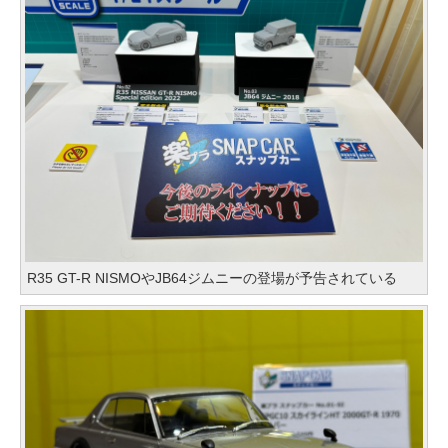
R35 GT-R NISMOやJB64ジムニーの登場が予告されている