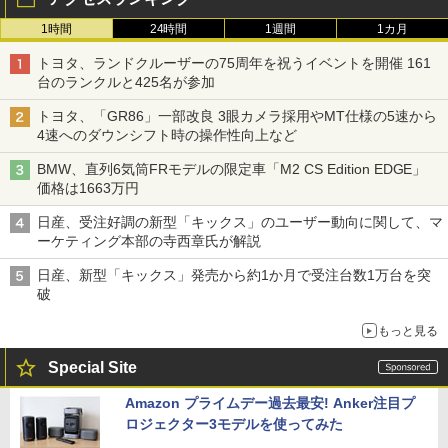
1時間
24時間
1週間
1カ月
トヨタ、ランドクルーザーの75周年を祝うイベントを開催 161
台のランクルと425名が参加
トヨタ、「GR86」一部改良 3眼カメラ採用やMT仕様の5速から
4速へのダウンシフト時の操作性向上など
BMW、直列6気筒FRモデルの限定車「M2 CS Edition EDGE」
価格は1663万円
日産、受注好調の新型「キックス」のユーザー動向に関して、マ
ーケティング本部の寺西章氏が解説
日産、新型「キックス」発売から約1か月で受注台数1万台を突
破
もっと見る
Special Site
Amazon プライムデー過去最安! Anker注目プ
ロジェクター3モデルを使ってみた