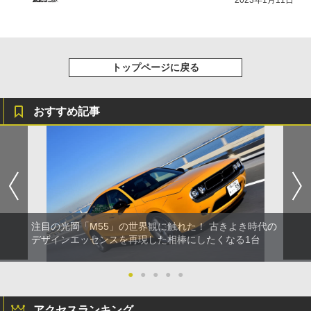
2023年1月11日
トップページに戻る
おすすめ記事
注目の光岡「M55」の世界観に触れた！ 古きよき時代の
デザインエッセンスを再現した相棒にしたくなる1台
●
●
●
●
●
アクセスランキング