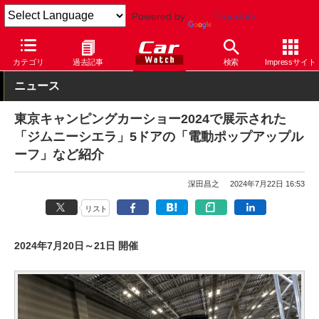
Powered by
Translate
Car Watch
自動車
スズキ
ジムニー シエラ
カテゴリ
過去記事
検索
Impressサイト
ニュース
東京キャンピングカーショー2024で展示された
「ジムニーシエラ」5ドアの「電動ポップアップル
ーフ」など紹介
深田昌之
2024年7月22日 16:53
リスト
2024年7月20日～21日 開催