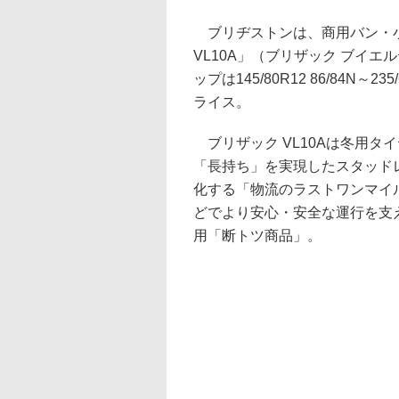
ブリヂストンは、商用バン・小型
VL10A」（ブリザック ブイ
ップは145/80R12 86/84N～2
ライス。
ブリザック VL10Aは冬用タ
「長持ち」を実現したスタッド
化する「物流のラストワンマイ
どでより安心・安全な運行を支
用「断トツ商品」。