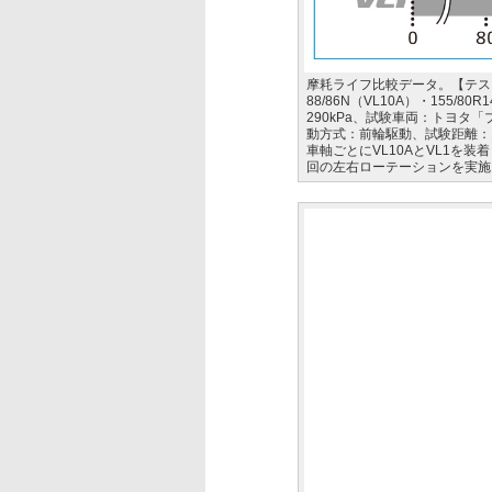
摩耗ライフ比較データ。【テスト
88/86N（VL10A）・155/8
290kPa、試験車両：トヨタ「プ
動方式：前輪駆動、試験距離：
車軸ごとにVL10AとVL1を
回の左右ローテーションを実施