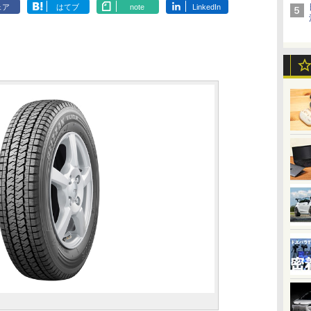
ェア
はてブ
note
LinkedIn