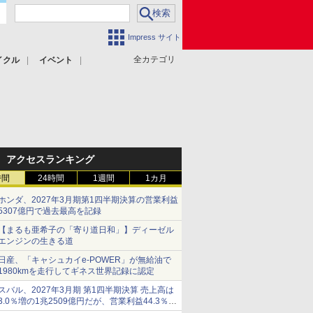
Impress サイト
全カテゴリ
イクル
イベント
アクセスランキング
時間
24時間
1週間
1カ月
ホンダ、2027年3月期第1四半期決算の営業利益
5307億円で過去最高を記録
【まるも亜希子の「寄り道日和」】ディーゼル
エンジンの生きる道
日産、「キャシュカイe-POWER」が無給油で
1980kmを走行してギネス世界記録に認定
スバル、2027年3月期 第1四半期決算 売上高は
3.0％増の1兆2509億円だが、営業利益44.3％減
の426億円、当期利益10.3％減の492億円で増収