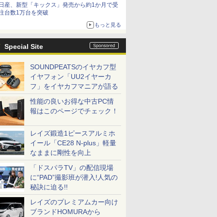
日産、新型「キックス」発売から約1か月で受
減益
注台数1万台を突破
もっと見る
Special Site
SOUNDPEATSのイヤカフ型
イヤフォン「UU2イヤーカ
フ」をイヤカフマニアが語る
性能の良いお得な中古PC情
報はこのページでチェック！
レイズ鍛造1ピースアルミホ
イール「CE28 N-plus」軽量
なままに剛性を向上
「ドスパラTV」の配信現場
に“PAD”撮影班が潜入!人気の
秘訣に迫る!!
レイズのプレミアムカー向け
ブランドHOMURAから