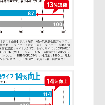
【テスト条件】テスト場所：軽井沢風越公園アイスアリ
盤路面、ドライバー：社内テストドライバー、制動初速
、氷路面温度：マイナス2.3℃、タイヤサイズ：155/80R14
0R14 88/86N（VL1）、リム：14×5J、制動方法：ABSブレ
クス」（3BE-NCP165V）、排気量：1490cc、駆動
240kPa・リア290kPa、乗員：2名、積載条件：