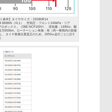
条件】タイヤサイズ：155/80R14
0R14 88/86N（VL1）、空気圧：フロント240kPa・リア
ロボックス」（5BE-NCP160V）、排気量：1490cc、駆
1万600km、ローテーション有無：有（同一車両内の前後
装着し、タイヤ装着位置是正のため、2650㎞走行ごとに計3
）