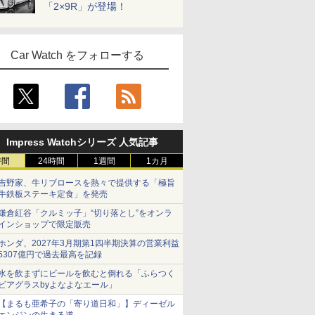
「2×9R」が登場！
Car Watch をフォローする
Impress Watchシリーズ 人気記事
時間
24時間
1週間
1カ月
吉野家、牛リブロースを熱々で提供する「極旨
牛鉄板ステーキ定食」を発売
鎌倉紅谷「クルミッ子」“切り落とし”をオンラ
インショップで限定販売
ホンダ、2027年3月期第1四半期決算の営業利益
5307億円で過去最高を記録
水を飲まずにビールを飲むと倒れる「ふらつく
ビアグラスbyよなよなエール」
【まるも亜希子の「寄り道日和」】ディーゼル