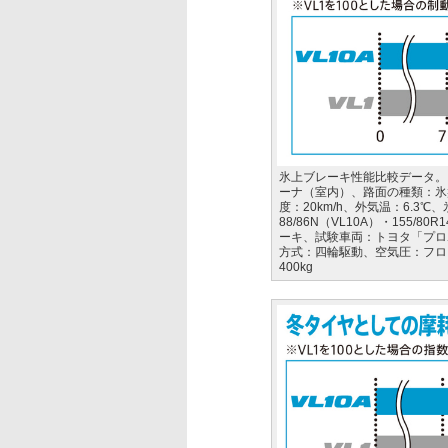
氷上ブレーキ性能比較データ。
ーナ（室内）、路面の種類：氷
度：20km/h、外気温：6.3℃
88/86N（VL10A）・155/8
ーキ、試験車両：トヨタ「プロボッ
方式：四輪駆動、空気圧：フロント
400kg