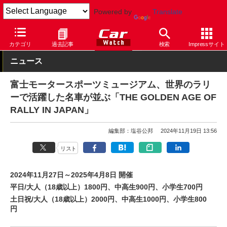
Powered by
Translate
Car Watch
モータースポーツ
ラリー
カテゴリ
過去記事
検索
Impressサイト
ニュース
富士モータースポーツミュージアム、世界のラリ
ーで活躍した名車が並ぶ「THE GOLDEN AGE OF
RALLY IN JAPAN」
編集部：塩谷公邦
2024年11月19日 13:56
リスト
2024年11月27日～2025年4月8日 開催
平日/大人（18歳以上）1800円、中高生900円、小学生700円
土日祝/大人（18歳以上）2000円、中高生1000円、小学生800
円