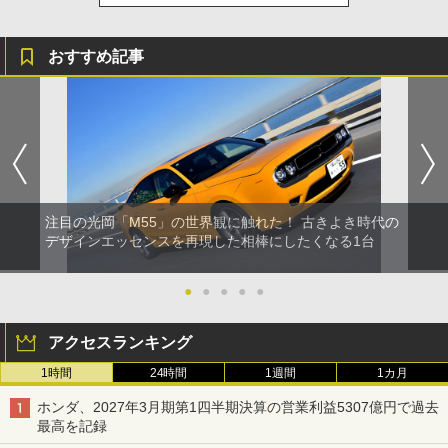
おすすめ記事
注目の光岡「M55」の世界観に触れた！ 古きよき時代の
デザインエッセンスを再現した相棒にしたくなる1台
●
●
●
●
●
アクセスランキング
1時間
24時間
1週間
1カ月
ホンダ、2027年3月期第1四半期決算の営業利益5307億円で過去
最高を記録