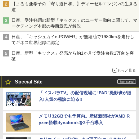
【まるも亜希子の「寄り道日和」】ディーゼルエンジンの生きる
道
日産、受注好調の新型「キックス」のユーザー動向に関して、マ
ーケティング本部の寺西章氏が解説
日産、「キャシュカイe-POWER」が無給油で1980kmを走行し
てギネス世界記録に認定
日産、新型「キックス」発売から約1か月で受注台数1万台を突
破
もっと見る
Special Site
「ドスパラTV」の配信現場に“PAD”撮影班が潜
入!人気の秘訣に迫る!!
メモリ32GBでも予算内。産経新聞社がAMD R
yzen搭載dynabookを2千台導入