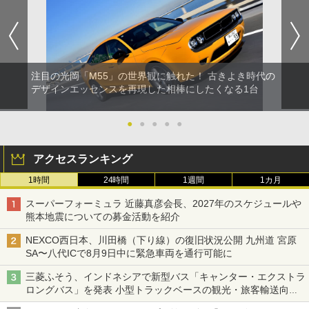
注目の光岡「M55」の世界観に触れた！ 古きよき時代の
デザインエッセンスを再現した相棒にしたくなる1台
●
●
●
●
●
アクセスランキング
1時間
24時間
1週間
1カ月
スーパーフォーミュラ 近藤真彦会長、2027年のスケジュールや
熊本地震についての募金活動を紹介
NEXCO西日本、川田橋（下り線）の復旧状況公開 九州道 宮原
SA〜八代ICで8月9日中に緊急車両を通行可能に
三菱ふそう、インドネシアで新型バス「キャンター・エクストラ
ロングバス」を発表 小型トラックベースの観光・旅客輸送向け
バス