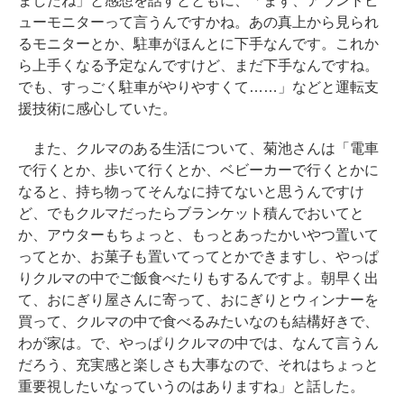
ましたね」と感想を話すとともに、「まず、アランドビ
ューモニターって言うんですかね。あの真上から見られ
るモニターとか、駐車がほんとに下手なんです。これか
ら上手くなる予定なんですけど、まだ下手なんですね。
でも、すっごく駐車がやりやすくて……」などと運転支
援技術に感心していた。
また、クルマのある生活について、菊池さんは「電車
で行くとか、歩いて行くとか、ベビーカーで行くとかに
なると、持ち物ってそんなに持てないと思うんですけ
ど、でもクルマだったらブランケット積んでおいてと
か、アウターもちょっと、もっとあったかいやつ置いて
ってとか、お菓子も置いてってとかできますし、やっぱ
りクルマの中でご飯食べたりもするんですよ。朝早く出
て、おにぎり屋さんに寄って、おにぎりとウィンナーを
買って、クルマの中で食べるみたいなのも結構好きで、
わが家は。で、やっぱりクルマの中では、なんて言うん
だろう、充実感と楽しさも大事なので、それはちょっと
重要視したいなっていうのはありますね」と話した。