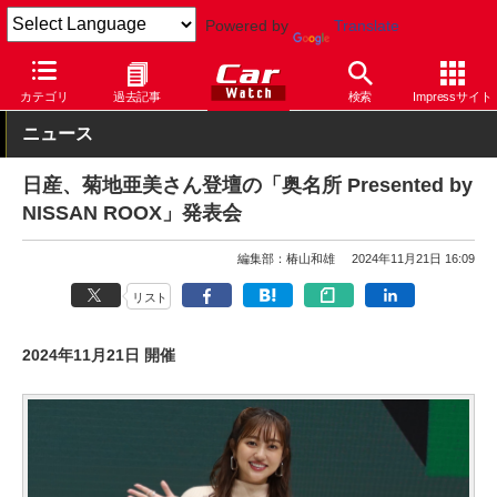
Powered by
Translate
Car Watch
自動車
日産
ルークス
カテゴリ
過去記事
検索
Impressサイト
ニュース
日産、菊地亜美さん登壇の「奥名所 Presented by
NISSAN ROOX」発表会
編集部：椿山和雄
2024年11月21日 16:09
リスト
2024年11月21日 開催