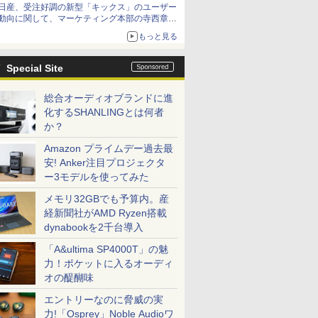
日産、受注好調の新型「キックス」のユーザー
動向に関して、マーケティング本部の寺西章氏
が解説
もっと見る
Special Site
総合オーディオブランドに進
化するSHANLINGとは何者
か？
Amazon プライムデー過去最
安! Anker注目プロジェクタ
ー3モデルを使ってみた
メモリ32GBでも予算内。産
経新聞社がAMD Ryzen搭載
dynabookを2千台導入
「A&ultima SP4000T」の魅
力！ポケットに入るオーディ
オの醍醐味
エントリーなのに脅威の実
力!「Osprey」Noble Audioワ