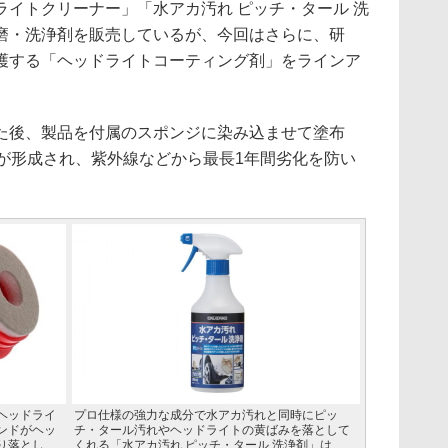
イトクリーナー」「水アカ汚れ ピッチ・タール 洗
磨・洗浄剤を販売しているが、今回はさらに、研
護する「ヘッドライトコーティング剤」をラインア
後、製品を付属のスポンジに染み込ませて塗布
膜が形成され、紫外線などから最長1年間劣化を防い
ヘッドライ
プロ仕様の強力な成分で水アカ汚れと同時にピッ
ンドがヘッ
チ・タール汚れやヘッドライトの黄ばみを落として
り落とし、
くれる「水アカ汚れ ピッチ・タール 洗浄剤」は