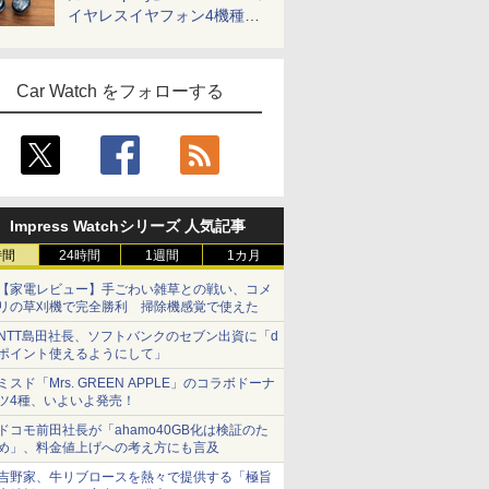
イヤレスイヤフォン4機種を
一気に聴く
Car Watch をフォローする
Impress Watchシリーズ 人気記事
時間
24時間
1週間
1カ月
【家電レビュー】手ごわい雑草との戦い、コメ
リの草刈機で完全勝利 掃除機感覚で使えた
NTT島田社長、ソフトバンクのセブン出資に「d
ポイント使えるようにして」
ミスド「Mrs. GREEN APPLE」のコラボドーナ
ツ4種、いよいよ発売！
ドコモ前田社長が「ahamo40GB化は検証のた
め」、料金値上げへの考え方にも言及
吉野家、牛リブロースを熱々で提供する「極旨