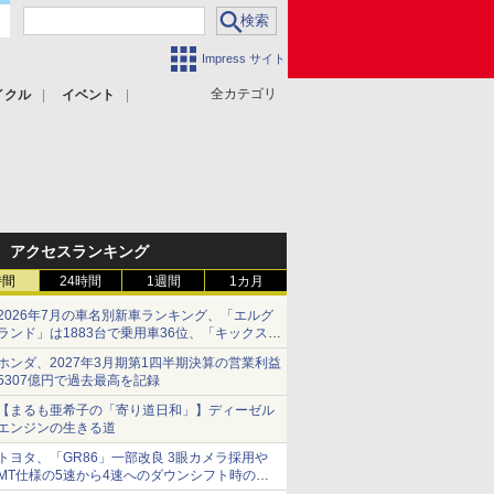
Impress サイト
全カテゴリ
イクル
イベント
アクセスランキング
時間
24時間
1週間
1カ月
2026年7月の車名別新車ランキング、「エルグ
ランド」は1883台で乗用車36位、「キックス」
は2591台で27位に
ホンダ、2027年3月期第1四半期決算の営業利益
5307億円で過去最高を記録
【まるも亜希子の「寄り道日和」】ディーゼル
エンジンの生きる道
トヨタ、「GR86」一部改良 3眼カメラ採用や
MT仕様の5速から4速へのダウンシフト時の操
作性向上など