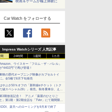
映画＆ゲームが極上体験に
Car Watch をフォローする
Impress Watchシリーズ 人気記事
時間
24時間
1週間
1カ月
Amazon、ウイスキー「フロム・ザ・バレル」
が“4402円”で再び登場！
東映の歴代オープニング映像がカプセルトイ
に。全5種で8月下旬発売
はやぶさ50％オフの「新幹線eチケット（トク
だ値スペシャル28）」発売。秋冬乗車分、えき
ねっと限定
第3期放送記念！ アニメ「薬屋のひとりご
と」第1期・第2期全話を「TVer」にて期間限定
で順次無料配信開始
KDDI、楽天へのローミングを9月末で終了