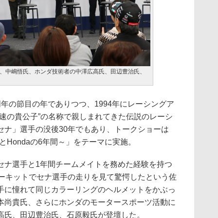
、中嶋悟氏、ホンダ技術者の中澤広高氏、田辺豊治氏、
周年の節目の年でありつつ、1994年にレーシングア
音速の貴公子”の名称で親しまれてきた伝説のレーシ
セナ」選手の没後30年でもあり、トークショーは
とHondaの6年間～」をテーマに実施。
ナ選手と1年間チームメイトを務めた経験を持つ
サーキットでセナ選手の走りを見て驚愕したという佐
手に憧れて同じカラーリングのヘルメットをかぶっ
本尚貴氏、さらにホンダのモータースポーツ活動に
高氏、田辺豊治氏、石原毅氏が登壇した。