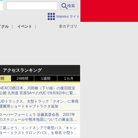
Impress サイト
全カテゴリ
イクル
イベント
アクセスランキング
時間
24時間
1週間
1カ月
NEXCO西日本、川田橋（下り線）の復旧状況
公開 九州道 宮原SA〜八代ICで8月9日中に緊急
車両を通行可能に
UDトラックス、大型トラック「クオン」に車両
運搬用ショートキャブトラクタ追加
スーパーフォーミュラ 近藤真彦会長、2027年
のスケジュールや熊本地震についての募金活動
を紹介
三菱ふそう、インドネシアで新型バス「キャン
ター・エクストラロングバス」を発表 小型トラ
ックベースの観光・旅客輸送向けバス