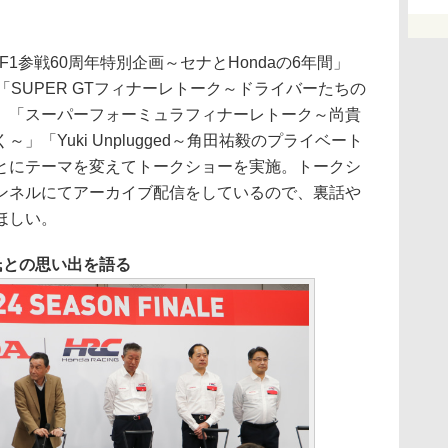
1参戦60周年特別企画～セナとHondaの6年間」
」「SUPER GTフィナーレトーク～ドライバーたちの
」「スーパーフォーミュラフィナーレトーク～尚貴
「Yuki Unplugged～角田祐毅のプライベート
とにテーマを変えてトークショーを実施。トークシ
チャンネルにてアーカイブ配信をしているので、裏話や
ほしい。
氏との思い出を語る