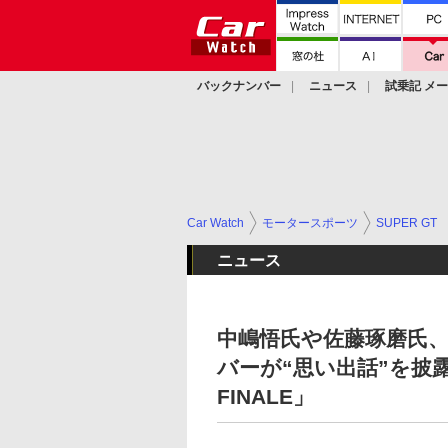
バックナンバー
ニュース
試乗記 メ
カスタム
Car Watch
モータースポーツ
SUPER GT
ニュース
中嶋悟氏や佐藤琢磨氏
バーが“思い出話”を披露した「
FINALE」