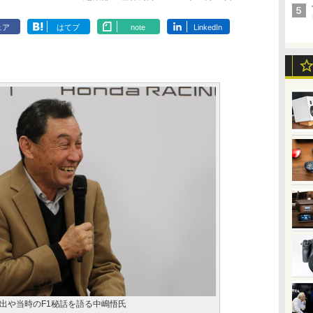
ェア
はてブ
note
LinkedIn
出や当時のF1秘話を語る中嶋悟氏