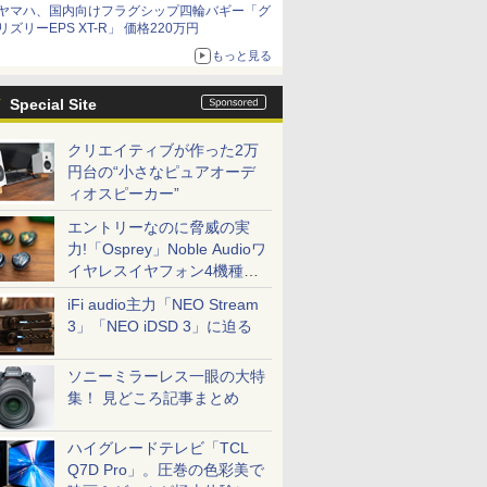
ヤマハ、国内向けフラグシップ四輪バギー「グ
リズリーEPS XT-R」 価格220万円
もっと見る
Special Site
クリエイティブが作った2万
円台の“小さなピュアオーデ
ィオスピーカー”
エントリーなのに脅威の実
力!「Osprey」Noble Audioワ
イヤレスイヤフォン4機種を
一気に聴く
iFi audio主力「NEO Stream
3」「NEO iDSD 3」に迫る
ソニーミラーレス一眼の大特
集！ 見どころ記事まとめ
ハイグレードテレビ「TCL
Q7D Pro」。圧巻の色彩美で