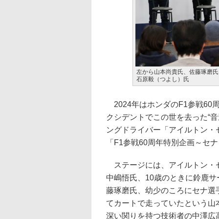
左から山本尚貴氏、佐藤琢磨氏
石原毅（つよし）氏
2024年はホンダのF1参戦60
クシデントでこの世を去った“
ングドライバー「アイルトン・
「F1参戦60周年特別企画～セナ
ステージには、アイルトン・セ
中嶋悟氏、10歳のときに鈴鹿
藤琢磨氏、幼少のころにセナ選
てカートで走っていたという山
深い関りを持つ技術者の中澤広