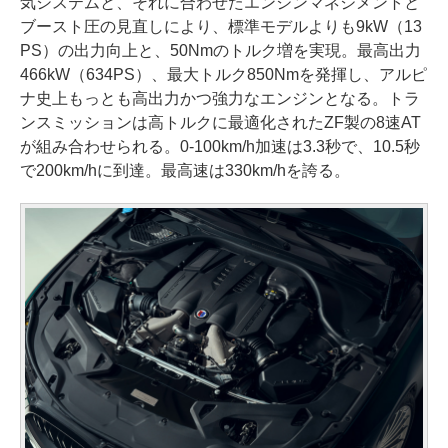
気システムと、それに合わせたエンジンマネジメントと
ブースト圧の見直しにより、標準モデルよりも9kW（13
PS）の出力向上と、50Nmのトルク増を実現。最高出力
466kW（634PS）、最大トルク850Nmを発揮し、アルピ
ナ史上もっとも高出力かつ強力なエンジンとなる。トラ
ンスミッションは高トルクに最適化されたZF製の8速AT
が組み合わせられる。0-100km/h加速は3.3秒で、10.5秒
で200km/hに到達。最高速は330km/hを誇る。