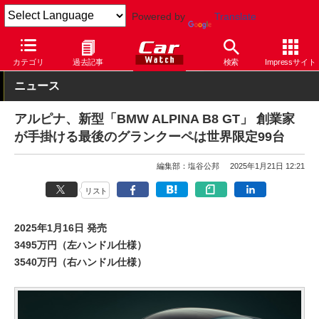
Powered by
Translate
Car Watch
自動車
BMW
8シリーズ
カテゴリ
過去記事
検索
Impressサイト
ニュース
アルピナ、新型「BMW ALPINA B8 GT」 創業家
が手掛ける最後のグランクーペは世界限定99台
編集部：塩谷公邦
2025年1月21日 12:21
リスト
2025年1月16日 発売
3495万円（左ハンドル仕様）
3540万円（右ハンドル仕様）