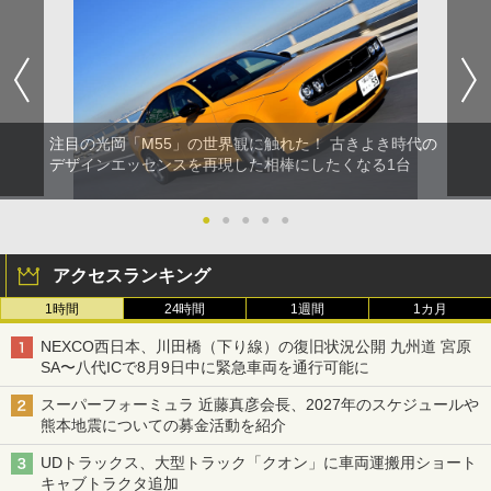
注目の光岡「M55」の世界観に触れた！ 古きよき時代の
デザインエッセンスを再現した相棒にしたくなる1台
●
●
●
●
●
アクセスランキング
1時間
24時間
1週間
1カ月
NEXCO西日本、川田橋（下り線）の復旧状況公開 九州道 宮原
SA〜八代ICで8月9日中に緊急車両を通行可能に
スーパーフォーミュラ 近藤真彦会長、2027年のスケジュールや
熊本地震についての募金活動を紹介
UDトラックス、大型トラック「クオン」に車両運搬用ショート
キャブトラクタ追加