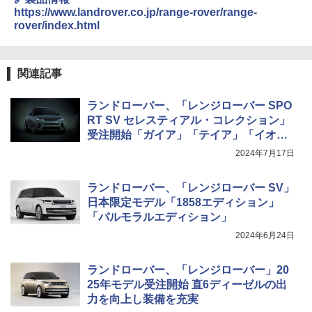
https://www.landrover.co.jp/range-rover/range-
rover/index.html
関連記事
ランドローバー、「レンジローバー SPO
RT SV セレスティアル・コレクション」
受注開始「ガイア」「テイア」「イオ」
「ベガ」「ソル」各1台導入、価格3246
2024年7月17日
万円
ランドローバー、「レンジローバー SV」
日本限定モデル「1858エディション」
「バルモラルエディション」
2024年6月24日
ランドローバー、「レンジローバー」20
25年モデル受注開始 直6ディーゼルの出
力を向上し装備を充実