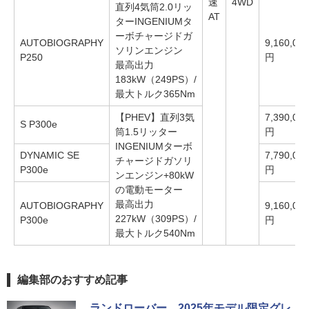
速
4WD
直列4気筒2.0リッ
AT
ターINGENIUMタ
ーボチャージドガ
AUTOBIOGRAPHY
9,160,000
ソリンエンジン
P250
円
最高出力
183kW（249PS）/
最大トルク365Nm
【PHEV】直列3気
7,390,000
S P300e
筒1.5リッター
円
INGENIUMターボ
DYNAMIC SE
7,790,000
チャージドガソリ
P300e
円
ンエンジン+80kW
の電動モーター
最高出力
AUTOBIOGRAPHY
9,160,000
227kW（309PS）/
P300e
円
最大トルク540Nm
編集部のおすすめ記事
ランドローバー、2025年モデル限定グレ