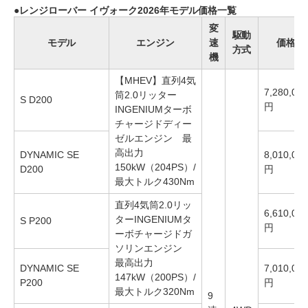
レンジローバー イヴォーク2026年モデル価格一覧
変
駆動
モデル
エンジン
速
価格
方式
機
【MHEV】直列4気
7,280,000
筒2.0リッター
S D200
円
INGENIUMターボ
チャージドディー
ゼルエンジン 最
高出力
DYNAMIC SE
8,010,000
150kW（204PS）/
D200
円
最大トルク430Nm
直列4気筒2.0リッ
6,610,000
ターINGENIUMタ
S P200
円
ーボチャージドガ
ソリンエンジン
最高出力
DYNAMIC SE
7,010,000
147kW（200PS）/
P200
円
最大トルク320Nm
9