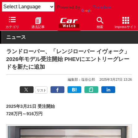
Powered by
Translate
Car Watch
自動車
ランドローバー
レンジローバー
カテゴリ
過去記事
検索
Impressサイト
ニュース
ランドローバー、「レンジローバー イヴォーク」
2026年モデル受注開始 PHEVにエントリーグレー
ドを新たに追加
編集部：塩谷公邦
2025年3月27日 13:26
リスト
2025年3月21日 受注開始
728万円～916万円