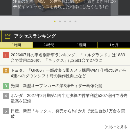
注目の光岡「M55」の世界観に触れた！ 古きよき時代の
デザインエッセンスを再現した相棒にしたくなる1台
●
●
●
●
●
アクセスランキング
1時間
24時間
1週間
1カ月
2026年7月の車名別新車ランキング、「エルグランド」は1883
台で乗用車36位、「キックス」は2591台で27位に
トヨタ、「GR86」一部改良 3眼カメラ採用やMT仕様の5速から
4速へのダウンシフト時の操作性向上など
光岡、新型オープンカーの第3弾ティザー画像公開
ホンダ、2027年3月期第1四半期決算の営業利益5307億円で過去
最高を記録
日産、新型「キックス」発売から約1か月で受注台数1万台を突
破
もっと見る