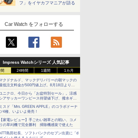
フ」をイヤカフマニアが語る
Car Watch をフォローする
Impress Watchシリーズ 人気記事
時間
24時間
1週間
1カ月
マクドナルド、マックデリバリーの朝マックの
最低注文料金が500円値上げ。8月18日より
1,500円から受付
ユニクロ、今日から「お盆特別セール」。涼感
シアサッカーワンピース待望値下げ、撥水ギア
ショーツは1990円に
ミスド「Mrs. GREEN APPLE」のコラボドーナ
ツ4種、いよいよ発売！
【家電レビュー】手ごわい雑草との戦い、コメ
リの草刈機で完全勝利 掃除機感覚で使えた
NTT島田社長、ソフトバンクのセブン出資に「d