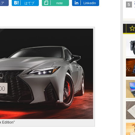
ェア
はてブ
note
LinkedIn
dition”