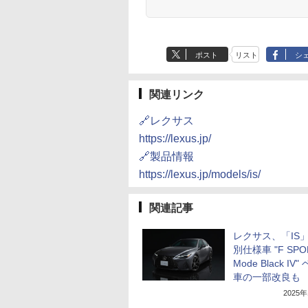
ポスト
リスト
シ
関連リンク
🔗レクサス
https://lexus.jp/
🔗製品情報
https://lexus.jp/models/is/
関連記事
レクサス、「IS
別仕様車 "F SPO
Mode Black IV
車の一部改良も
2025