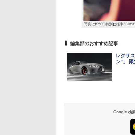
写真はIS500 特別仕様車“Climax E
編集部のおすすめ記事
レクサス
ン"」 限
Google