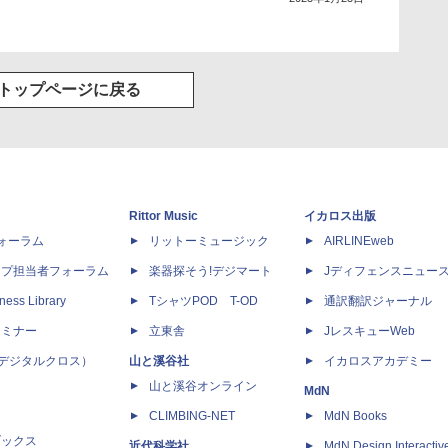
トップページに戻る
Rittor Music
イカロス出版
dフォーラム
リットーミュージック
AIRLINEweb
ップ担当者フォーラム
楽器探そう!デジマート
Jディフェンスニュー
ness Library
TシャツPOD T-OD
通訳翻訳ジャーナル
セミナー
立東舎
JレスキューWeb
 X（デジタルクロス）
山と溪谷社
イカロスアカデミー
山と溪谷オンライン
MdN
CLIMBING-NET
MdN Books
ブックス
近代科学社
MdN Design Interactiv