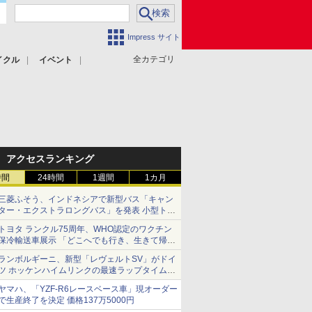
Impress サイト
全カテゴリ
イクル
イベント
アクセスランキング
時間
24時間
1週間
1カ月
三菱ふそう、インドネシアで新型バス「キャン
ター・エクストラロングバス」を発表 小型トラ
ックベースの観光・旅客輸送向けバス
トヨタ ランクル75周年、WHO認定のワクチン
保冷輸送車展示 「どこへでも行き、生きて帰っ
てこられる」ランドクルーザーで命をつなぐ
ランボルギーニ、新型「レヴェルトSV」がドイ
ツ ホッケンハイムリンクの最速ラップタイムを
記録
ヤマハ、「YZF-R6レースベース車」現オーダー
で生産終了を決定 価格137万5000円