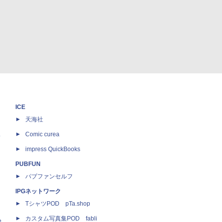
ICE
天海社
ス
Comic curea
impress QuickBooks
PUBFUN
パブファンセルフ
IPGネットワーク
TシャツPOD pTa.shop
カスタム写真集POD fabli
e