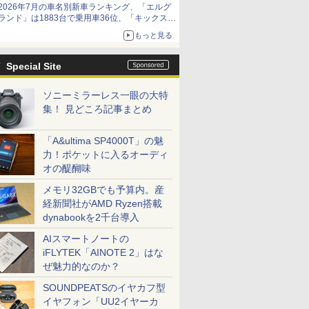
2026年7月の車名別新車ランキング、「エルグ
ランド」は1883台で乗用車36位、「キックス」
は2591台で27位に
もっと見る
Special Site
ソニーミラーレス一眼の大特
集！ 見どころ記事まとめ
「A&ultima SP4000T」の魅
力！ポケットに入るオーディ
オの醍醐味
メモリ32GBでも予算内。産
経新聞社がAMD Ryzen搭載
dynabookを2千台導入
AIスマートノートの
iFLYTEK「AINOTE 2」はな
ぜ魅力的なのか？
SOUNDPEATSのイヤカフ型
イヤフォン「UU2イヤーカ