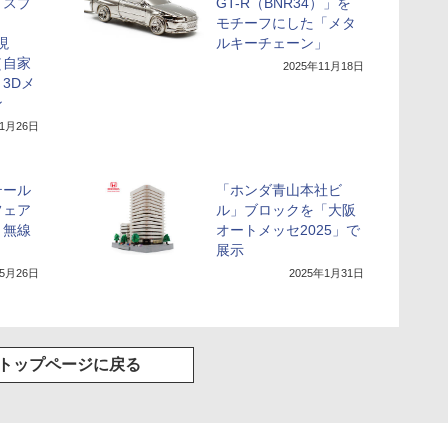
「スプ
GT-R（BNR34）」を
モチーフにした「メタ
現
ルキーチェーン」
（自家
2025年11月18日
3Dメ
ン
11月26日
テール
「ホンダ青山本社ビ
フェア
ル」ブロックを「大阪
）無線
オートメッセ2025」で
展示
年5月26日
2025年1月31日
トップページに戻る