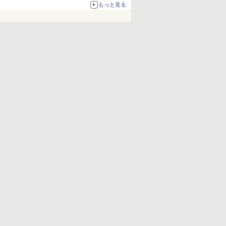
化、Windows 10/11、「Chrome」も走り回
もっと見る
る。復活記念で2026年末まで500円