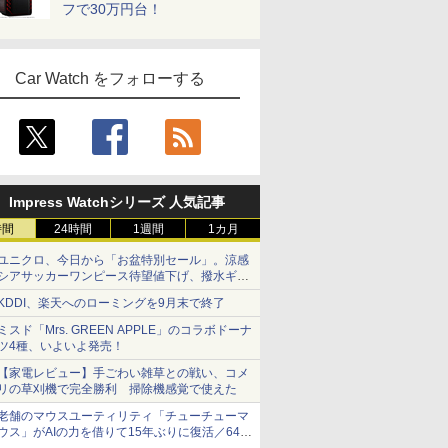
フで30万円台！
Car Watch をフォローする
Impress Watchシリーズ 人気記事
時間
24時間
1週間
1カ月
ユニクロ、今日から「お盆特別セール」。涼感
シアサッカーワンピース待望値下げ、撥水ギア
ショーツは1990円に
KDDI、楽天へのローミングを9月末で終了
ミスド「Mrs. GREEN APPLE」のコラボドーナ
ツ4種、いよいよ発売！
【家電レビュー】手ごわい雑草との戦い、コメ
リの草刈機で完全勝利 掃除機感覚で使えた
老舗のマウスユーティリティ「チューチューマ
ウス」がAIの力を借りて15年ぶりに復活／64bit