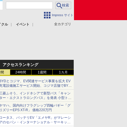
Impress サイト
全カテゴリ
イクル
イベント
アクセスランキング
時間
24時間
1週間
1カ月
BYDとコジマ、EV関連サービス事業を拡大 EV
充電設備施工サービス開始、コジマ店舗でBYD
車の展示・試乗イベントを強化
三菱ふそう、インドネシアで新型バス「キャン
ター・エクストラロングバス」を発表 小型トラ
ックベースの観光・旅客輸送向けバス
ヤマハ、国内向けフラグシップ四輪バギー「グ
リズリーEPS XT-R」 価格220万円
ロータス、バッテリEV「エメヤR」がマレーシ
アのセパン・インターナショナル・サーキット
のBEV最速タイムを樹立