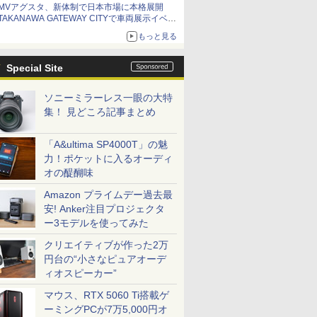
MVアグスタ、新体制で日本市場に本格展開
TAKANAWA GATEWAY CITYで車両展示イベン
ト開催
もっと見る
Special Site
ソニーミラーレス一眼の大特
集！ 見どころ記事まとめ
「A&ultima SP4000T」の魅
力！ポケットに入るオーディ
オの醍醐味
Amazon プライムデー過去最
安! Anker注目プロジェクタ
ー3モデルを使ってみた
クリエイティブが作った2万
円台の“小さなピュアオーデ
ィオスピーカー”
マウス、RTX 5060 Ti搭載ゲ
ーミングPCが7万5,000円オ