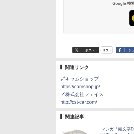
Google
ポスト
リスト
シ
関連リンク
🔗キャムショップ
https://camshop.jp/
🔗株式会社フェイス
http://cst-car.com/
関連記事
マンガ「頭文字D