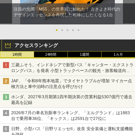
注目の光岡「M55」の世界観に触れた！ 古きよき時代の
デザインエッセンスを再現した相棒にしたくなる1台
●
●
●
●
●
アクセスランキング
1時間
24時間
1週間
1カ月
三菱ふそう、インドネシアで新型バス「キャンター・エクストラ
ロングバス」を発表 小型トラックベースの観光・旅客輸送向け
バス
JAF、「令和8年熊本地震」でタイヤトラブルが増加 マイカー点
検方法と車中泊時の注意点を呼びかけ
ホンダ、2027年3月期第1四半期決算の営業利益5307億円で過去
最高を記録
2026年7月の車名別新車ランキング、「エルグランド」は1883
台で乗用車36位、「キックス」は2591台で27位に
日野、小型バス「日野リエッセII」改良 安全装備と運転支援機能
を強化