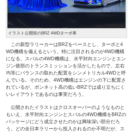
イラスト公開前のBRZ 4WDターボ車
この新型ラリーカーはBRZをベースとし、ターボと4
WD機構を備えるという。特に注目されるのが4WD機構
になる。スバルの4WD機構は、水平対向エンジンとエン
ジン後部のトランスミッションを活かしたもので、左右
均等にバランスの取れた配置をシンメトリカル4WDと呼
んでいる。そのため、4WD機構はエンジンの下に配置さ
れているが、ボンネット高の低いBRZでは成り立ちにく
いレイアウトであるのは事実だろう。
公開されたイラストはクロスオーバーのようなものと
もいえ、水平対向エンジンとスバルの4WD機構をBRZの
パッケージにどう成立させたのかは興味深い部分だろ
う。どの全日本ラリーから投入されるのか不明だが、ス