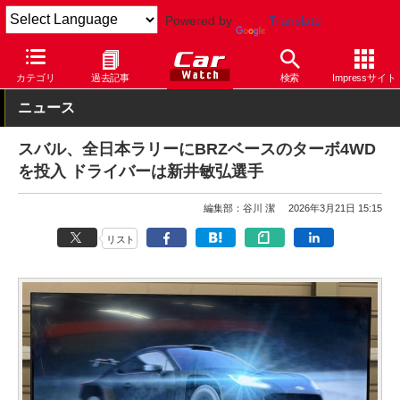
Powered by
Translate
Car Watch
自動車
スバル
カテゴリ
過去記事
検索
Impressサイト
ニュース
スバル、全日本ラリーにBRZベースのターボ4WD
を投入 ドライバーは新井敏弘選手
編集部：谷川 潔
2026年3月21日 15:15
リスト