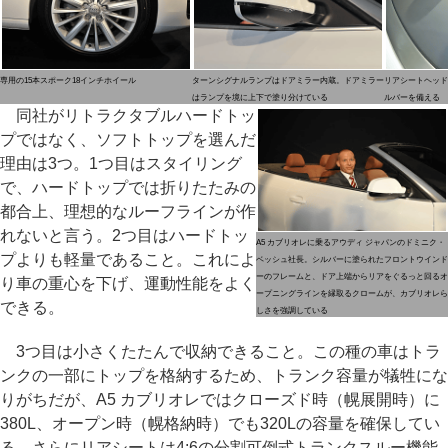
専用の15本スポーク18インチホイール
ターンシグナルランプはドアミラー内蔵。ドアミラー
リアシートヘッド
はランプを境に上下で塗り分けている
ルバーを備える
同社がリトラクタブルハードトッ
プではなく、ソフトトップを選んだ
理由は3つ。1つ目はスタイリング
で、ハードトップでは折りたたみの
都合上、理想的なルーフラインが作
れないと言う。2つ目はハードトッ
A5 カブリオレに乗るアウディ ジャパンのドミニク・
プよりも軽量であること。これによ
ベッシュ社長。シルバーに塗られたフロントウインド
ーのフレームと、ドア上端からリアをぐるっと回るオ
り車の重心を下げ、運動性能をよく
ープニングラインを縁取るクロームが、カブリオレら
できる。
しさを強調している
3つ目は小さくたたんで収納できること。この種の車はトラ
ンクの一部にトップを格納するため、トランク容量が犠牲にな
りがちだが、A5 カブリオレではクローズド時（幌展開時）に
380L、オープン時（幌格納時）でも320Lの容量を確保してい
る。さらにリアシートは4:6の分割可倒式トランクスルー機能