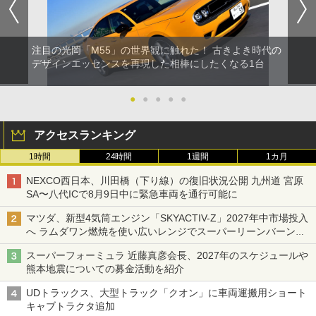
注目の光岡「M55」の世界観に触れた！ 古きよき時代の
デザインエッセンスを再現した相棒にしたくなる1台
●
●
●
●
●
アクセスランキング
1時間
24時間
1週間
1カ月
NEXCO西日本、川田橋（下り線）の復旧状況公開 九州道 宮原
SA〜八代ICで8月9日中に緊急車両を通行可能に
マツダ、新型4気筒エンジン「SKYACTIV-Z」2027年中市場投入
へ ラムダワン燃焼を使い広いレンジでスーパーリーンバーン燃
焼を実現
スーパーフォーミュラ 近藤真彦会長、2027年のスケジュールや
熊本地震についての募金活動を紹介
UDトラックス、大型トラック「クオン」に車両運搬用ショート
キャブトラクタ追加