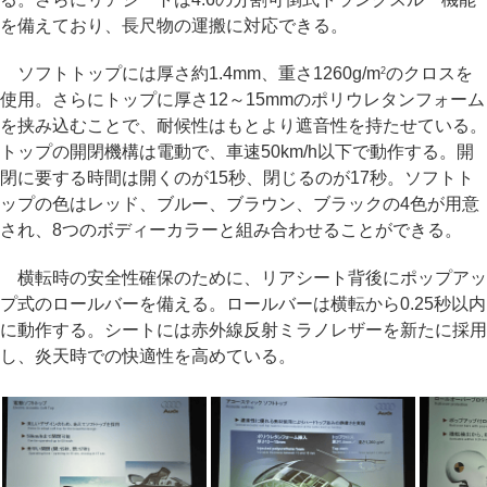
を備えており、長尺物の運搬に対応できる。
ソフトトップには厚さ約1.4mm、重さ1260g/m
のクロスを
2
使用。さらにトップに厚さ12～15mmのポリウレタンフォーム
を挟み込むことで、耐候性はもとより遮音性を持たせている。
トップの開閉機構は電動で、車速50km/h以下で動作する。開
閉に要する時間は開くのが15秒、閉じるのが17秒。ソフトト
ップの色はレッド、ブルー、ブラウン、ブラックの4色が用意
され、8つのボディーカラーと組み合わせることができる。
横転時の安全性確保のために、リアシート背後にポップアッ
プ式のロールバーを備える。ロールバーは横転から0.25秒以内
に動作する。シートには赤外線反射ミラノレザーを新たに採用
し、炎天時での快適性を高めている。