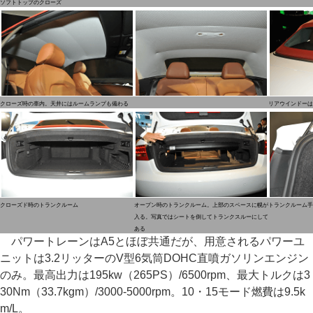
ソフトトップのクローズ
クローズ時の車内。天井にはルームランプも備わる
リアウインドーは
クローズド時のトランクルーム
オープン時のトランクルーム。上部のスペースに幌が
トランクルーム手
入る。写真ではシートを倒してトランクスルーにして
ある
パワートレーンはA5とほぼ共通だが、用意されるパワーユ
ニットは3.2リッターのV型6気筒DOHC直噴ガソリンエンジン
のみ。最高出力は195kw（265PS）/6500rpm、最大トルクは3
30Nm（33.7kgm）/3000-5000rpm。10・15モード燃費は9.5k
m/L。