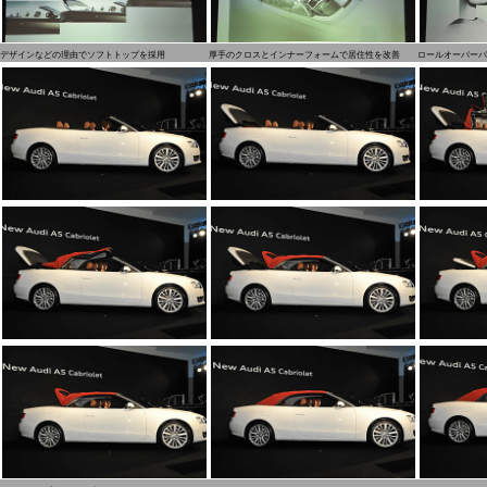
デザインなどの理由でソフトトップを採用
厚手のクロスとインナーフォームで居住性を改善
ロールオーバーバ