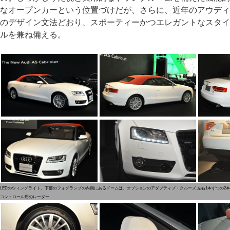
なオープンカーという位置づけだが、さらに、近年のアウディ
のデザイン文法どおり、スポーティーかつエレガントなスタイ
ルを兼ね備える。
LEDのウィングライト。下部のフォグランプの内側にあるドームは、オプションのアダプティブ・クルーズ
左右1本ずつの2
コントロール用のレーダー