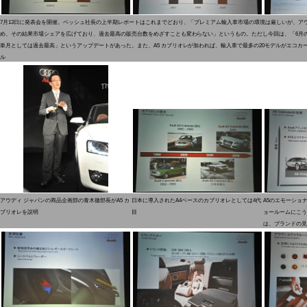
7月13日に発表会を開催。ベッシュ社長の上半期レポートはこれまでどおり、「プレミアム輸入車市場の環境は厳しいが、ア
め、その結果市場シェアを広げており、過去最高の販売台数をめざすことも変わらない」というもの。ただし今回は、「6月
単月としては過去最高」というアップデートがあった。また、A5 カブリオレが加われば、輸入車で最多の20モデルがエコカ
ル
アウディ ジャパンの商品企画部の青木徹部長がA5 カ
日本に導入されたA4ベースのカブリオレとしては4代
A5のエモーショ
ブリオレを説明
目
ョールームにこう
は、ブランドの見