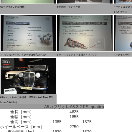
A5 カブリオレの新機構
実用的なトランク容量
アウディ エクス
イズができる
エンジンはV6 3.2L。2Lターボは輸入されない
トランスミッションは7速Sトロニック
フルタイム4WD
A5カブリオレのご先祖様、1936年のAudi Front 225
Luxus Cabrioletと
A5カブリオレ
A5 3.2 FSI quattro
全長［mm］
4625
全幅［mm］
1855
全高［mm］
1385
1375
ホイールベース［mm］
2750
車両重量［kg］
1930
1670