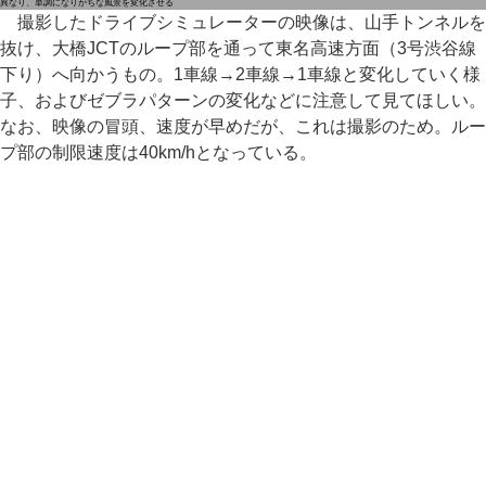
異なり、単調になりがちな風景を変化させる
撮影したドライブシミュレーターの映像は、山手トンネルを
抜け、大橋JCTのループ部を通って東名高速方面（3号渋谷線
下り）へ向かうもの。1車線→2車線→1車線と変化していく様
子、およびゼブラパターンの変化などに注意して見てほしい。
なお、映像の冒頭、速度が早めだが、これは撮影のため。ルー
プ部の制限速度は40km/hとなっている。