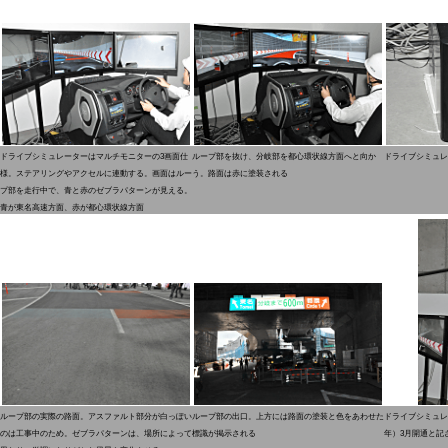
ドライブシミュレーターはマルチモニターの3画面仕
ループ部を抜け、分岐部を都心環状線方面へと向か
ドライブシミュレ
様。ステアリングやアクセルに連動する。画面はルー
う。路面は赤に塗装される
プ部を走行中で、青と赤のゼブラパターンが見える。
青が東名高速方面、赤が都心環状線方面
ループ部の実際の路面。アスファルト部分が白っぽい
ループ部の出口。上方には路面の塗装と色をあわせた
ドライブシミュレー
のは工事中のため。ゼブラパターンは、場所によって
標識が掲示される
年）3月開通と記