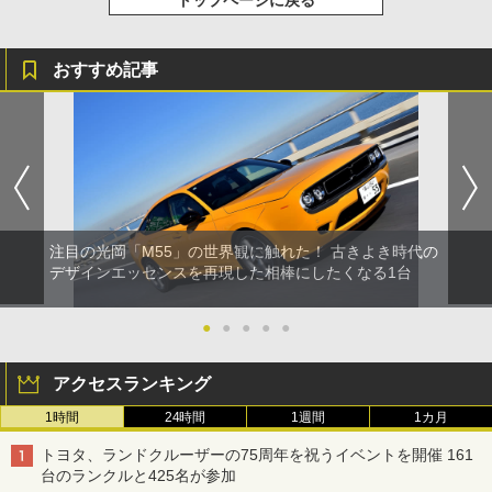
トップページに戻る
おすすめ記事
注目の光岡「M55」の世界観に触れた！ 古きよき時代の
デザインエッセンスを再現した相棒にしたくなる1台
●
●
●
●
●
アクセスランキング
1時間
24時間
1週間
1カ月
トヨタ、ランドクルーザーの75周年を祝うイベントを開催 161
台のランクルと425名が参加