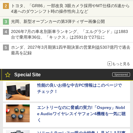
トヨタ、「GR86」一部改良 3眼カメラ採用やMT仕様の5速から
4速へのダウンシフト時の操作性向上など
光岡、新型オープンカーの第3弾ティザー画像公開
2026年7月の車名別新車ランキング、「エルグランド」は1883
台で乗用車36位、「キックス」は2591台で27位に
ホンダ、2027年3月期第1四半期決算の営業利益5307億円で過去
最高を記録
もっと見る
Special Site
性能の良いお得な中古PC情報はこのページで
チェック！
エントリーなのに脅威の実力!「Osprey」Nobl
e Audioワイヤレスイヤフォン4機種を一気に聴
く