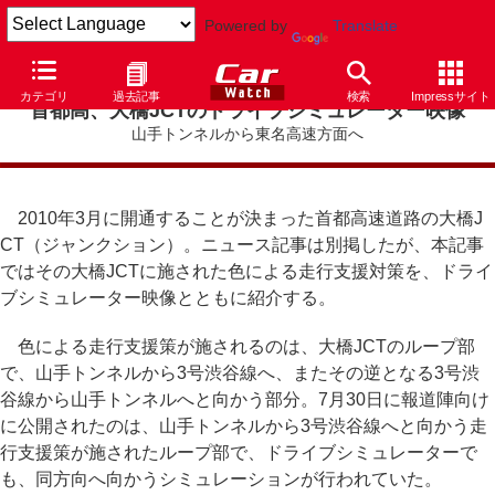
Powered by
Translate
カテゴリ
過去記事
検索
Impressサイト
首都高、大橋JCTのドライブシミュレーター映像
山手トンネルから東名高速方面へ
2010年3月に開通することが決まった首都高速道路の大橋J
CT（ジャンクション）。ニュース記事は別掲したが、本記事
ではその大橋JCTに施された色による走行支援対策を、ドライ
ブシミュレーター映像とともに紹介する。
色による走行支援策が施されるのは、大橋JCTのループ部
で、山手トンネルから3号渋谷線へ、またその逆となる3号渋
谷線から山手トンネルへと向かう部分。7月30日に報道陣向け
に公開されたのは、山手トンネルから3号渋谷線へと向かう走
行支援策が施されたループ部で、ドライブシミュレーターで
も、同方向へ向かうシミュレーションが行われていた。