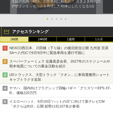
注目の光岡「M55」の世界観に触れた！ 古きよき時代の
デザインエッセンスを再現した相棒にしたくなる1台
●
●
●
●
●
アクセスランキング
1時間
24時間
1週間
1カ月
NEXCO西日本、川田橋（下り線）の復旧状況公開 九州道 宮原
SA〜八代ICで8月9日中に緊急車両を通行可能に
スーパーフォーミュラ 近藤真彦会長、2027年のスケジュールや
熊本地震についての募金活動を紹介
UDトラックス、大型トラック「クオン」に車両運搬用ショート
キャブトラクタ追加
ヤマハ、国内向けフラグシップ四輪バギー「グリズリーEPS XT-
R」 価格220万円
イエローハット、8月10日“ハットの日”に向けて新テレビCM
「ボクらは810」公開 総勢11社107名が参画