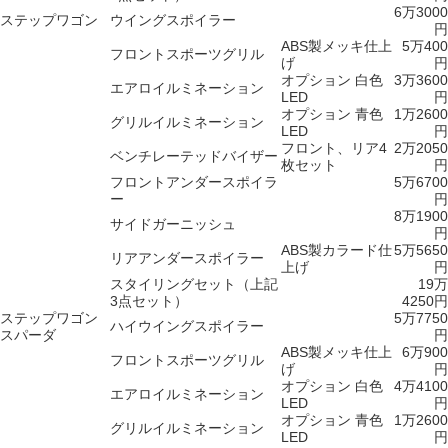
6万3000
ステップワゴン
ウイングスポイラー
円
ABS製メッキ仕上
5万400
フロントスポーツグリル
げ
円
オプション 白色
3万3600
エアロイルミネーション
LED
円
オプション 青色
1万2600
グリルイルミネーション
LED
円
フロント、リア4
2万2050
ベンチレーテッドバイザー
枚セット
円
フロントアンダースポイラ
5万6700
ー
円
8万1900
サイドガーニッシュ
円
ABS製カラード仕
5万5650
リアアンダースポイラー
上げ
円
スタイリングセット（上記
19万
3点セット）
4250円
ステップワゴン
5万7750
ハイウイングスポイラー
スパーダ
円
ABS製メッキ仕上
6万900
フロントスポーツグリル
げ
円
オプション 白色
4万4100
エアロイルミネーション
LED
円
オプション 青色
1万2600
グリルイルミネーション
LED
円