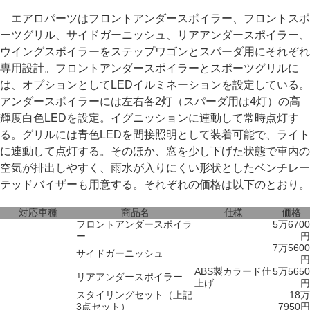
エアロパーツはフロントアンダースポイラー、フロントスポ
ーツグリル、サイドガーニッシュ、リアアンダースポイラー、
ウイングスポイラーをステップワゴンとスパーダ用にそれぞれ
専用設計。フロントアンダースポイラーとスポーツグリルに
は、オプションとしてLEDイルミネーションを設定している。
アンダースポイラーには左右各2灯（スパーダ用は4灯）の高
輝度白色LEDを設定。イグニッションに連動して常時点灯す
る。グリルには青色LEDを間接照明として装着可能で、ライト
に連動して点灯する。そのほか、窓を少し下げた状態で車内の
空気が排出しやすく、雨水が入りにくい形状としたベンチレー
テッドバイザーも用意する。それぞれの価格は以下のとおり。
対応車種
商品名
仕様
価格
フロントアンダースポイラ
5万6700
ー
円
7万5600
サイドガーニッシュ
円
ABS製カラード仕
5万5650
リアアンダースポイラー
上げ
円
スタイリングセット（上記
18万
3点セット）
7950円