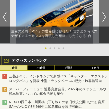
注目の光岡「M55」の世界観に触れた！ 古きよき時代の
デザインエッセンスを再現した相棒にしたくなる1台
●
●
●
●
●
アクセスランキング
1時間
24時間
1週間
1カ月
三菱ふそう、インドネシアで新型バス「キャンター・エクストラ
ロングバス」を発表 小型トラックベースの観光・旅客輸送向け
バス
スーパーフォーミュラ 近藤真彦会長、2027年のスケジュールや
熊本地震についての募金活動を紹介
NEXCO西日本、川田橋（下り線）の復旧状況公開 九州道 宮原
SA〜八代ICで8月9日中に緊急車両を通行可能に