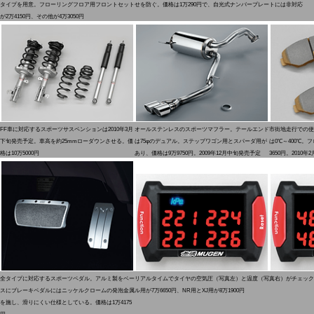
タイプを用意。フローリングフロア用フロントセット
せを防ぐ。価格は1万290円で、自光式ナンバープレートには非対応
が2万4150円、その他が4万3050円
FF車に対応するスポーツサスペンションは2010年3月
オールステンレスのスポーツマフラー。テールエンド
市街地走行での使
下旬発売予定。車高を約25mmローダウンさせる。価
は75φのデュアル。ステップワゴン用とスパーダ用が
は0℃～400℃。
格は10万5000円
あり、価格は9万9750円。2009年12月中旬発売予定
3650円。2010
全タイプに対応するスポーツペダル。アルミ製をベー
リアルタイムでタイヤの空気圧（写真左）と温度（写真右）がチェックで
スにブレーキペダルにはニッケルクロームの発泡金属
ル用が7万6650円、NR用とXJ用が8万1900円
を施し、滑りにくい仕様としている。価格は1万4175