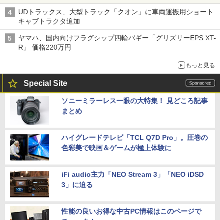
UDトラックス、大型トラック「クオン」に車両運搬用ショート
キャブトラクタ追加
ヤマハ、国内向けフラグシップ四輪バギー「グリズリーEPS XT-
R」 価格220万円
もっと見る
Special Site
ソニーミラーレス一眼の大特集！ 見どころ記事
まとめ
ハイグレードテレビ「TCL Q7D Pro」。圧巻の
色彩美で映画＆ゲームが極上体験に
iFi audio主力「NEO Stream 3」「NEO iDSD
3」に迫る
性能の良いお得な中古PC情報はこのページで