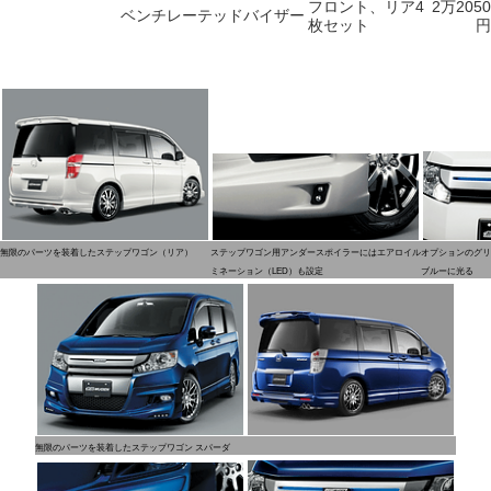
フロント、リア4
2万2050
ベンチレーテッドバイザー
枚セット
円
無限のパーツを装着したステップワゴン（リア）
ステップワゴン用アンダースポイラーにはエアロイル
オプションのグリ
ミネーション（LED）も設定
ブルーに光る
無限のパーツを装着したステップワゴン スパーダ